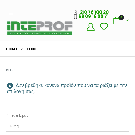
210 76 100 20
69 09 19 00 71
0
Ο Λογαριασμός μου
HOME
KLEO
Στοιχεία λογαριασμού
Παραγγελίες
KLEO
Λίστα Αγαπημένων
Δεν βρέθηκε κανένα προϊόν που να ταιριάζει με την
επιλογή σας.
Πληροφορίες Καταστήματος
Ποιοι Είμαστε
Γιατί Εμάς
Blog