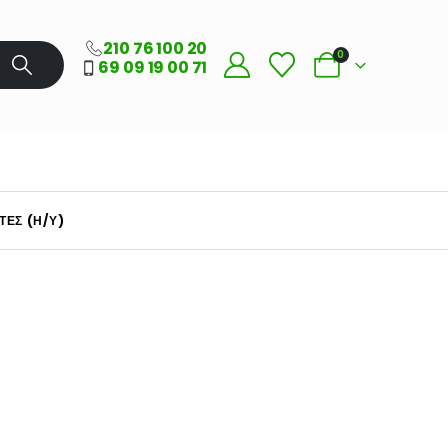
210 76 100 20
0
69 09 19 00 71
ΤΈΣ (Η/Υ)