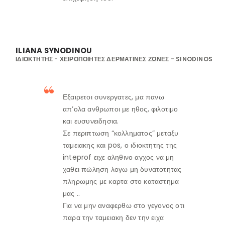
ILIANA SYNODINOU
Ο Λογαριασμός μου
ΙΔΙΟΚΤΉΤΗΣ - ΧΕΙΡΟΠΟΊΗΤΕΣ ΔΕΡΜΆΤΙΝΕΣ ΖΏΝΕΣ - SINODINOS
Στοιχεία λογαριασμού
Παραγγελίες
Εξαιρετοι συνεργατες, μα πανω
απ’ολα ανθρωποι με ηθος, φιλοτιμο
Λίστα Αγαπημένων
και ευσυνειδησια.
Σε περιπτωση “κολληματος” μεταξυ
Πληροφορίες Καταστήματος
ταμειακης και pos, ο ιδιοκτητης της
inteprof ειχε αληθινο αγχος να μη
Ποιοι Είμαστε
χαθει πώληση λογω μη δυνατοτητας
Γιατί Εμάς
πληρωμης με καρτα στο καταστημα
μας ..
Blog
Για να μην αναφερθω στο γεγονος οτι
Επικοινωνία
παρα την ταμειακη δεν την ειχα