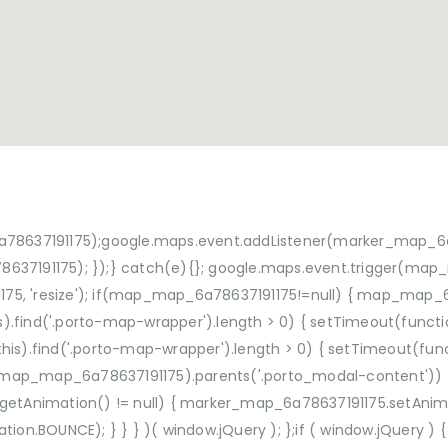
37191175);google.maps.event.addListener(marker_map_6a7863
1175); });} catch(e){}; google.maps.event.trigger(map_map_
75, 'resize'); if(map_map_6a78637191175!=null) { map_map_
his).find('.porto-map-wrapper').length > 0) { setTimeout(function
this).find('.porto-map-wrapper').length > 0) { setTimeout(functi
ap_map_6a78637191175).parents('.porto_modal-content')) { se
getAnimation() != null) { marker_map_6a78637191175.setAnimat
BOUNCE); } } } )( window.jQuery ); };if ( window.jQuery ) { 