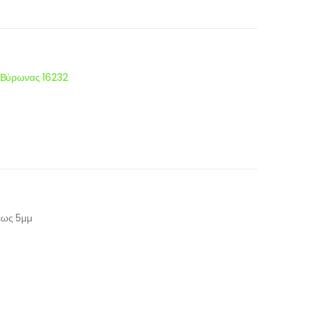
 Βύρωνας 16232
ως 5μμ