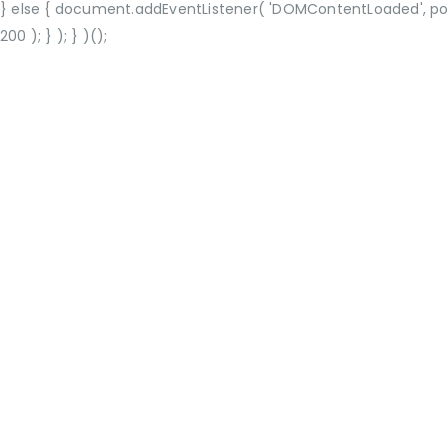
} else { document.addEventListener( 'DOMContentLoaded', porto_
200 ); } ); } )();