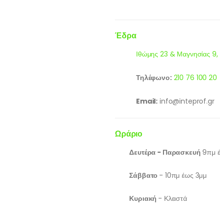
Έδρα
Ιθώμης 23 & Μαγνησίας 9,
Τηλέφωνο:
210 76 100 20
Email:
info@inteprof.gr
Ωράριο
Δευτέρα - Παρασκευή
9πμ έ
Σάββατο
- 10πμ έως 3μμ
Κυριακή
- Κλειστά