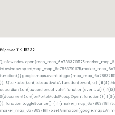
Βύρωνας Τ.Κ: 162 32
');infowindow.open(map_map_6a78637191175,marker_map_6a786
infowindow.open(map_map_6a78637191175,marker_map_6a7863719
function(){ google.maps.event.trigger(map_map_6a786371911
}); $('.ui-tabs').on('tabsactivate', function(event, ui) { if($(t
accordion').on('accordionactivate', function(event, ui) { if($(
$(document).on('onPortoModalPopupOpen', function(){ if($(m
}); function toggleBounce() { if (marker_map_6a78637191175.
marker_map_6a78637191175.setAnimation(google.maps.Animation.