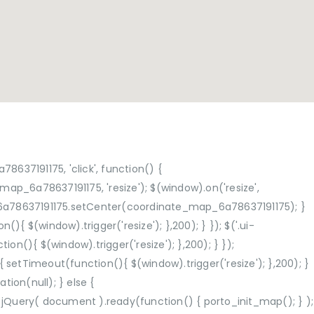
7191175, 'click', function() {
6a78637191175, 'resize'); $(window).on('resize',
6a78637191175.setCenter(coordinate_map_6a78637191175); }
(){ $(window).trigger('resize'); },200); } }); $('.ui-
on(){ $(window).trigger('resize'); },200); } });
tTimeout(function(){ $(window).trigger('resize'); },200); }
ion(null); } else {
jQuery( document ).ready(function() { porto_init_map(); } );