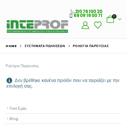
210 76 100 20
69 09 19 00 71
0
Ο Λογαριασμός μου
HOME
ΣΥΣΤΉΜΑΤΑ ΠΩΛΉΣΕΩΝ
ΡΟΛΌΓΙΑ ΠΑΡΟΥΣΊΑΣ
Στοιχεία λογαριασμού
Παραγγελίες
Ρολόγια Παρουσίας
Λίστα Αγαπημένων
Δεν βρέθηκε κανένα προϊόν που να ταιριάζει με την
επιλογή σας.
Πληροφορίες Καταστήματος
Ποιοι Είμαστε
Γιατί Εμάς
Blog