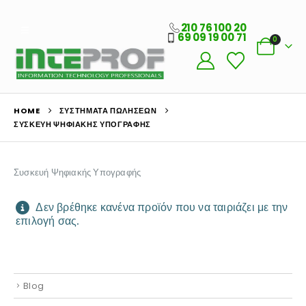
210 76 100 20
69 09 19 00 71
0
Ο Λογαριασμός μου
HOME
ΣΥΣΤΉΜΑΤΑ ΠΩΛΉΣΕΩΝ
Στοιχεία λογαριασμού
ΣΥΣΚΕΥΉ ΨΗΦΙΑΚΉΣ ΥΠΟΓΡΑΦΉΣ
Παραγγελίες
Συσκευή Ψηφιακής Υπογραφής
Λίστα Αγαπημένων
Δεν βρέθηκε κανένα προϊόν που να ταιριάζει με την
Πληροφορίες Καταστήματος
επιλογή σας.
Ποιοι Είμαστε
Γιατί Εμάς
Blog