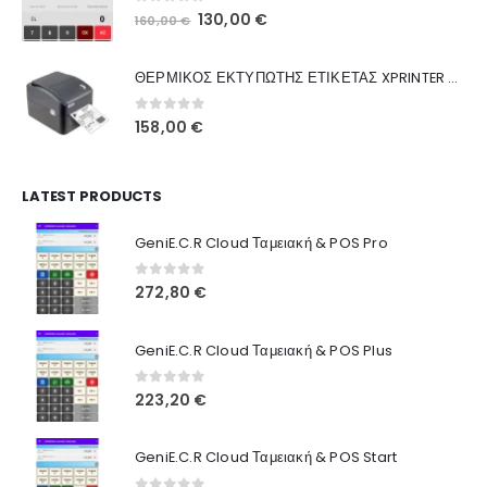
0
out of 5
Original
Η
130,00
€
160,00
€
Ποιοι Είμαστε
price
τρέχουσα
was:
τιμή
Γιατί Εμάς
ΘΕΡΜΙΚΟΣ ΕΚΤΥΠΩΤΗΣ ΕΤΙΚΕΤΑΣ XPRINTER XP-420B
160,00 €.
είναι:
Blog
130,00 €.
0
out of 5
158,00
€
Επικοινωνία
LATEST PRODUCTS
Πληροφορίες Αγορών
GeniE.C.R Cloud Ταμειακή & POS Pro
Όροι Χρήσης
Τρόποι Αγοράς
0
out of 5
272,80
€
Τρόποι Πληρωμής
GeniE.C.R Cloud Ταμειακή & POS Plus
Τρόποι Αποστολής
0
out of 5
223,20
€
Ασφάλεια Πληρωμών
GeniE.C.R Cloud Ταμειακή & POS Start