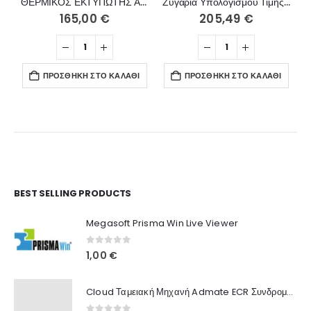
ΘΕΡΜΙΚΟΣ ΕΚΤΥΠΩΤΗΣ ΑΠΟΔΕΙΞΕΩΝ XPRINTER S260M Wi-Fi
Ζυγαριά Υπολογισμού Τιμής ELICOM S300FM
165,00
€
205,49
€
ΠΡΟΣΘΉΚΗ ΣΤΟ ΚΑΛΆΘΙ
ΠΡΟΣΘΉΚΗ ΣΤΟ ΚΑΛΆΘΙ
Ο Λογαριασμός μου
BEST SELLING PRODUCTS
Στοιχεία λογαριασμού
Megasoft Prisma Win Live Viewer
Παραγγελίες
0
out of 5
1,00
€
Λίστα Αγαπημένων
Cloud Ταμειακή Μηχανή Admate ECR Συνδρομή 12 μηνών
Πληροφορίες Καταστήματος