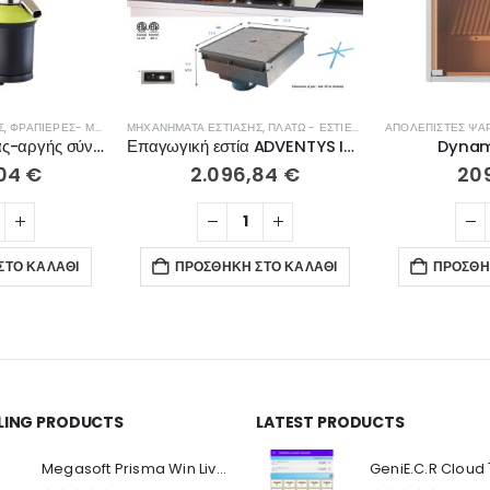
Σ
,
ΦΡΑΠΙΈΡΕΣ- ΜΠΛΈΝΤΕΡ- ΑΠΟΧΥΜΩΤΈΣ
ΜΗΧΑΝΉΜΑΤΑ ΕΣΤΊΑΣΗΣ
,
ΠΛΑΤΏ - ΕΣΤΊΕΣ ΨΗΣΊΜΑΤΟΣ
Αποχυμωτής κρύας-αργής σύνθλιψης Nutrisantos 65
Επαγωγική εστία ADVENTYS Induc’Stone
Dynam
,04
€
2.096,84
€
20
ΣΤΟ ΚΑΛΆΘΙ
ΠΡΟΣΘΉΚΗ ΣΤΟ ΚΑΛΆΘΙ
ΠΡΟΣΘΉ
LLING PRODUCTS
LATEST PRODUCTS
Ο Λογαριασμός μου
Π
Κ
Megasoft Prisma Win Live Viewer
Στοιχεία λογαριασμού