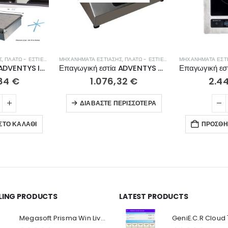
Σ
,
ΠΛΑΤΏ - ΕΣΤΊΕΣ ΨΗΣΊΜΑΤΟΣ
ΜΗΧΑΝΉΜΑΤΑ ΕΣΤΊΑΣΗΣ
,
ΠΛΑΤΏ - ΕΣΤΊΕΣ ΨΗΣΊΜΑΤΟΣ
ΜΗΧΑΝΉΜΑΤΑ ΕΣΤ
Επαγωγική εστία ADVENTYS Induc’Stone
Επαγωγική εστία ADVENTYS GLN 3000
,84
€
1.076,32
€
2.4
ΔΙΑΒΆΣΤΕ ΠΕΡΙΣΣΌΤΕΡΑ
ΣΤΟ ΚΑΛΆΘΙ
ΠΡΟΣΘΉ
LLING PRODUCTS
LATEST PRODUCTS
Ο Λογαριασμός μου
Π
Κ
Megasoft Prisma Win Live Viewer
Στοιχεία λογαριασμού