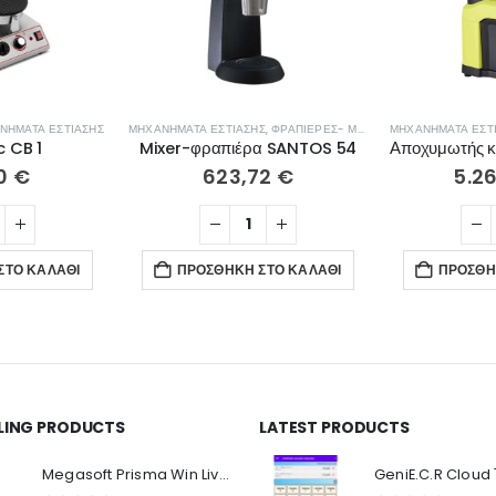
ΝΉΜΑΤΑ ΕΣΤΊΑΣΗΣ
ΜΗΧΑΝΉΜΑΤΑ ΕΣΤΊΑΣΗΣ
,
ΦΡΑΠΙΈΡΕΣ- ΜΠΛΈΝΤΕΡ- ΑΠΟΧΥΜΩΤΈΣ
ΜΗΧΑΝΉΜΑΤΑ ΕΣΤ
 CB 1
Mixer-φραπιέρα SANTOS 54
90
€
623,72
€
5.2
ΣΤΟ ΚΑΛΆΘΙ
ΠΡΟΣΘΉΚΗ ΣΤΟ ΚΑΛΆΘΙ
ΠΡΟΣΘΉ
LLING PRODUCTS
LATEST PRODUCTS
Ο Λογαριασμός μου
Π
Κ
Megasoft Prisma Win Live Viewer
Στοιχεία λογαριασμού