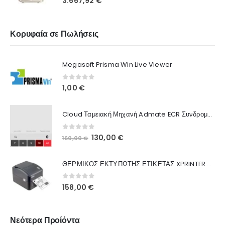
3.667,92
€
Κορυφαία σε Πωλήσεις
Megasoft Prisma Win Live Viewer
0
out of 5
1,00
€
Cloud Ταμειακή Μηχανή Admate ECR Συνδρομή 12 μηνών
0
out of 5
130,00
€
160,00
€
ΘΕΡΜΙΚΟΣ ΕΚΤΥΠΩΤΗΣ ΕΤΙΚΕΤΑΣ XPRINTER XP-420B
0
out of 5
158,00
€
Νεότερα Προίόντα