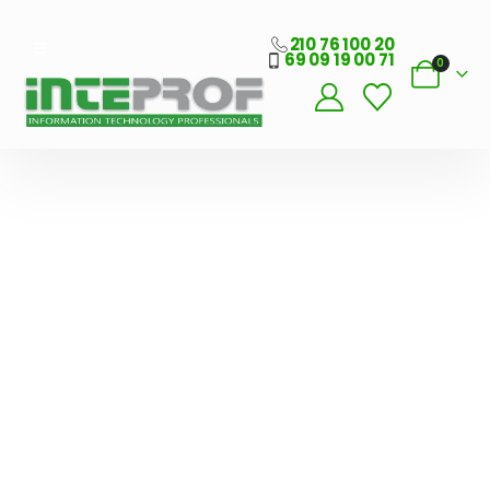
210 76 100 20
69 09 19 00 71
0
Λογισμικό
Εστίασης
Προσφορά
Μόνο 39€/μήνα
ΑΓΟΡΆ
ΤΏΡΑ
Γέφυρα
Σύνδεσης ERP με
ESHOP
ΔΕΊΤΕ