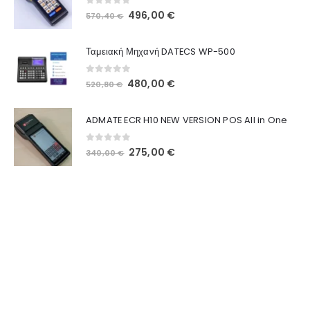
0
out of 5
496,00
€
570,40
€
Ταμειακή Μηχανή DATECS WP-500
0
out of 5
480,00
€
520,80
€
ADMATE ECR H10 NEW VERSION POS All in One
0
out of 5
275,00
€
340,00
€