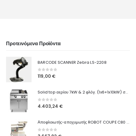
Προτεινόμενα Προϊόντα
BARCODE SCANNER Zebra LS-2208
0
out of 5
119,00
€
Solid top αερίου 7kW & 2 φλόγ. (1x6+1x10kW) σε βάση με 2 πόρτες R90/80TPPGF/P ROC900
0
out of 5
4.403,24
€
Αποφλοιωτής-αποχυμωτής ROBOT COUPE C80 55012
0
out of 5