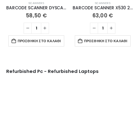
SCANNERS
SCANNERS
BARCODE SCANNER DYSCAN DS6202B 2D Wireless 2.4G+BT with stand
BARCODE SCANNER X530 2D with Stand
58,50
€
63,00
€
ΠΡΟΣΘΉΚΗ ΣΤΟ ΚΑΛΆΘΙ
ΠΡΟΣΘΉΚΗ ΣΤΟ ΚΑΛΆΘΙ
Refurbished Pc - Refurbished Laptops
Ψυγεία Βιτρίνες
ΔΕΊΤΕ ΤΑ ΠΡΟΪΌΝΤΑ