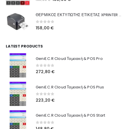
Ποιοι Είμαστε
price
τρέχουσα
was:
τιμή
Γιατί Εμάς
ΘΕΡΜΙΚΟΣ ΕΚΤΥΠΩΤΗΣ ΕΤΙΚΕΤΑΣ XPRINTER XP-420B
160,00 €.
είναι:
Blog
130,00 €.
0
out of 5
158,00
€
Επικοινωνία
LATEST PRODUCTS
Πληροφορίες Αγορών
GeniE.C.R Cloud Ταμειακή & POS Pro
Όροι Χρήσης
Τρόποι Αγοράς
0
out of 5
272,80
€
Τρόποι Πληρωμής
GeniE.C.R Cloud Ταμειακή & POS Plus
Τρόποι Αποστολής
0
out of 5
223,20
€
Ασφάλεια Πληρωμών
GeniE.C.R Cloud Ταμειακή & POS Start
0
out of 5
148,80
€