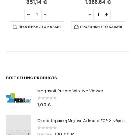
851,14
€
1.966,64
€
ΠΡΟΣΘΉΚΗ ΣΤΟ ΚΑΛΆΘΙ
ΠΡΟΣΘΉΚΗ ΣΤΟ ΚΑΛΆΘΙ
Ο Λογαριασμός μου
BEST SELLING PRODUCTS
Στοιχεία λογαριασμού
Megasoft Prisma Win Live Viewer
Παραγγελίες
0
out of 5
1,00
€
Λίστα Αγαπημένων
Cloud Ταμειακή Μηχανή Admate ECR Συνδρομή 12 μηνών
Πληροφορίες Καταστήματος
0
out of 5
Original
Η
130,00
€
160,00
€