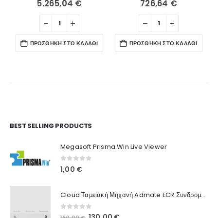
5.265,04
€
726,64
€
ΠΡΟΣΘΉΚΗ ΣΤΟ ΚΑΛΆΘΙ
ΠΡΟΣΘΉΚΗ ΣΤΟ ΚΑΛΆΘΙ
Ο Λογαριασμός μου
BEST SELLING PRODUCTS
Στοιχεία λογαριασμού
Megasoft Prisma Win Live Viewer
Παραγγελίες
0
out of 5
1,00
€
Λίστα Αγαπημένων
Cloud Ταμειακή Μηχανή Admate ECR Συνδρομή 12 μηνών
Πληροφορίες Καταστήματος
0
out of 5
Original
Η
130,00
€
160,00
€