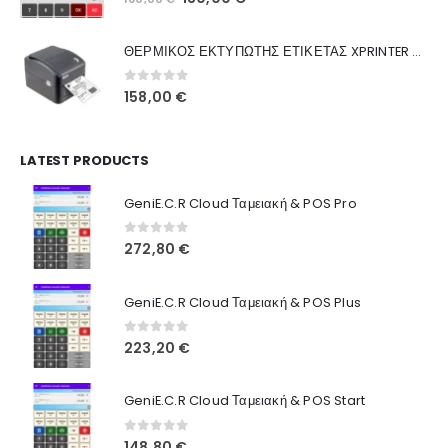
Ποιοι Είμαστε
price
τρέχουσα
was:
τιμή
Γιατί Εμάς
ΘΕΡΜΙΚΟΣ ΕΚΤΥΠΩΤΗΣ ΕΤΙΚΕΤΑΣ XPRINTER XP-420B
160,00 €.
είναι:
Blog
130,00 €.
0
out of 5
158,00
€
Επικοινωνία
LATEST PRODUCTS
Πληροφορίες Αγορών
GeniE.C.R Cloud Ταμειακή & POS Pro
Όροι Χρήσης
Τρόποι Αγοράς
0
out of 5
272,80
€
Τρόποι Πληρωμής
GeniE.C.R Cloud Ταμειακή & POS Plus
Τρόποι Αποστολής
0
out of 5
223,20
€
Ασφάλεια Πληρωμών
GeniE.C.R Cloud Ταμειακή & POS Start
0
out of 5
148,80
€