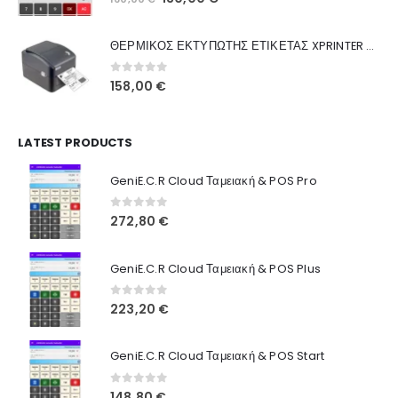
Ποιοι Είμαστε
price
τρέχουσα
was:
τιμή
Γιατί Εμάς
ΘΕΡΜΙΚΟΣ ΕΚΤΥΠΩΤΗΣ ΕΤΙΚΕΤΑΣ XPRINTER XP-420B
160,00 €.
είναι:
Blog
130,00 €.
0
out of 5
158,00
€
Επικοινωνία
LATEST PRODUCTS
Πληροφορίες Αγορών
GeniE.C.R Cloud Ταμειακή & POS Pro
Όροι Χρήσης
Τρόποι Αγοράς
0
out of 5
272,80
€
Τρόποι Πληρωμής
GeniE.C.R Cloud Ταμειακή & POS Plus
Τρόποι Αποστολής
0
out of 5
223,20
€
Ασφάλεια Πληρωμών
GeniE.C.R Cloud Ταμειακή & POS Start
0
out of 5
148,80
€