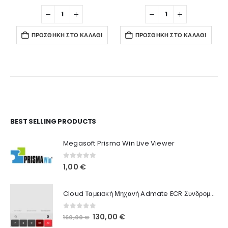
ΠΡΟΣΘΉΚΗ ΣΤΟ ΚΑΛΆΘΙ
ΠΡΟΣΘΉΚΗ ΣΤΟ ΚΑΛΆΘΙ
Ο Λογαριασμός μου
BEST SELLING PRODUCTS
Στοιχεία λογαριασμού
Megasoft Prisma Win Live Viewer
Παραγγελίες
0
out of 5
1,00
€
Λίστα Αγαπημένων
Cloud Ταμειακή Μηχανή Admate ECR Συνδρομή 12 μηνών
Πληροφορίες Καταστήματος
0
out of 5
Original
Η
130,00
€
160,00
€
Ποιοι Είμαστε
price
τρέχουσα