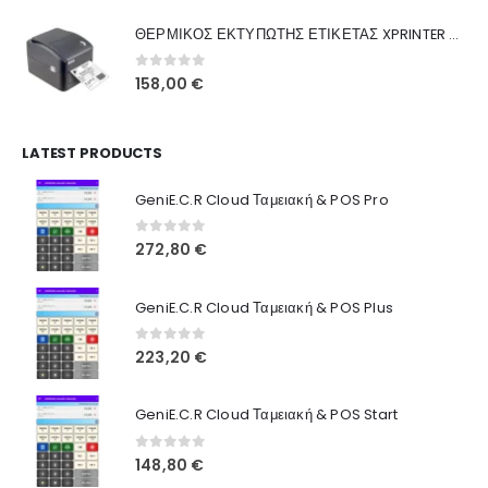
was:
τιμή
Γιατί Εμάς
ΘΕΡΜΙΚΟΣ ΕΚΤΥΠΩΤΗΣ ΕΤΙΚΕΤΑΣ XPRINTER XP-420B
160,00 €.
είναι:
Blog
130,00 €.
0
out of 5
158,00
€
Επικοινωνία
LATEST PRODUCTS
Πληροφορίες Αγορών
GeniE.C.R Cloud Ταμειακή & POS Pro
Όροι Χρήσης
Τρόποι Αγοράς
0
out of 5
272,80
€
Τρόποι Πληρωμής
GeniE.C.R Cloud Ταμειακή & POS Plus
Τρόποι Αποστολής
0
out of 5
223,20
€
Ασφάλεια Πληρωμών
GeniE.C.R Cloud Ταμειακή & POS Start
0
out of 5
148,80
€
© INTEPROF 2025