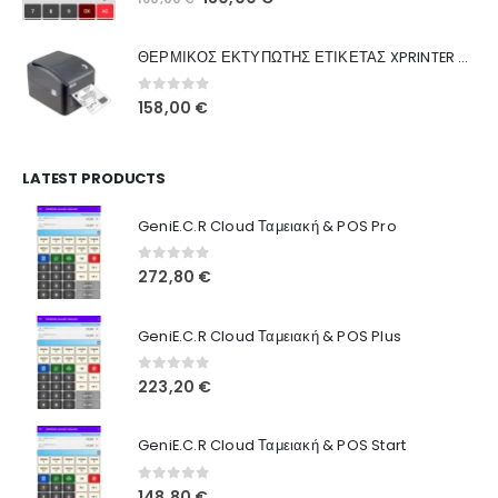
Ποιοι Είμαστε
price
τρέχουσα
was:
τιμή
Γιατί Εμάς
ΘΕΡΜΙΚΟΣ ΕΚΤΥΠΩΤΗΣ ΕΤΙΚΕΤΑΣ XPRINTER XP-420B
160,00 €.
είναι:
Blog
130,00 €.
0
out of 5
158,00
€
Επικοινωνία
LATEST PRODUCTS
Πληροφορίες Αγορών
GeniE.C.R Cloud Ταμειακή & POS Pro
Όροι Χρήσης
Τρόποι Αγοράς
0
out of 5
272,80
€
Τρόποι Πληρωμής
GeniE.C.R Cloud Ταμειακή & POS Plus
Τρόποι Αποστολής
0
out of 5
223,20
€
Ασφάλεια Πληρωμών
GeniE.C.R Cloud Ταμειακή & POS Start
0
out of 5
148,80
€