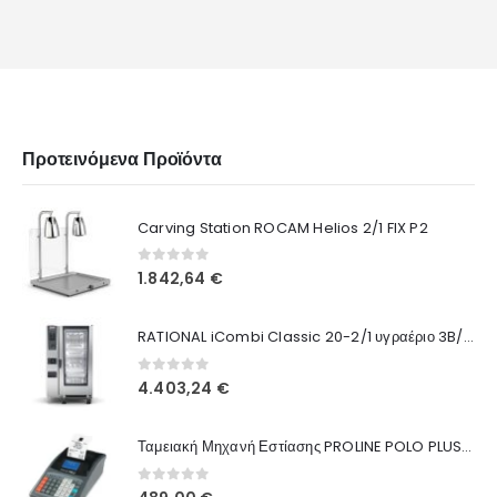
Προτεινόμενα Προϊόντα
Carving Station ROCAM Helios 2/1 FIX P2
0
out of 5
1.842,64
€
RATIONAL iCombi Classic 20-2/1 υγραέριο 3B/P CG2GRRA.0001541
0
out of 5
4.403,24
€
Ταμειακή Μηχανή Εστίασης PROLINE POLO PLUS Black (Δώρο ρολά + προγραμματισμός + παράδοση) ΜΕ ΔΟΣΕΙΣ
0
out of 5