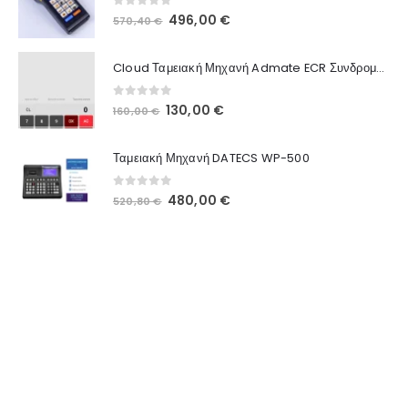
0
out of 5
496,00
€
570,40
€
Cloud Ταμειακή Μηχανή Admate ECR Συνδρομή 12 μηνών
0
out of 5
130,00
€
160,00
€
Ταμειακή Μηχανή DATECS WP-500
0
out of 5
480,00
€
520,80
€