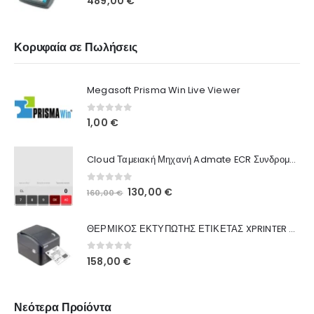
489,00
€
Κορυφαία σε Πωλήσεις
Megasoft Prisma Win Live Viewer
0
out of 5
1,00
€
Cloud Ταμειακή Μηχανή Admate ECR Συνδρομή 12 μηνών
0
out of 5
130,00
€
160,00
€
ΘΕΡΜΙΚΟΣ ΕΚΤΥΠΩΤΗΣ ΕΤΙΚΕΤΑΣ XPRINTER XP-420B
0
out of 5
158,00
€
Νεότερα Προίόντα