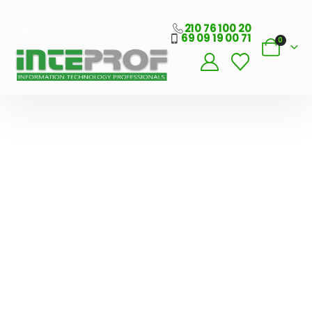
210 76 100 20
69 09 19 00 71
0
Λογισμικό
Εστίασης
Προσφορά
Μόνο 39€/μήνα
ΑΓΟΡΆ
ΤΏΡΑ
Γέφυρα
Σύνδεσης ERP με
ESHOP
ΔΕΊΤΕ