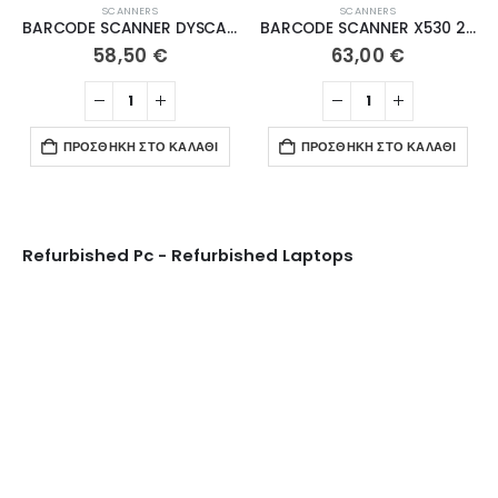
SCANNERS
SCANNERS
BARCODE SCANNER DYSCAN DS6202B 2D Wireless 2.4G+BT with stand
BARCODE SCANNER X530 2D with Stand
58,50
€
63,00
€
ΠΡΟΣΘΉΚΗ ΣΤΟ ΚΑΛΆΘΙ
ΠΡΟΣΘΉΚΗ ΣΤΟ ΚΑΛΆΘΙ
Refurbished Pc - Refurbished Laptops
Ψυγεία Βιτρίνες
ΔΕΊΤΕ ΤΑ ΠΡΟΪΌΝΤΑ