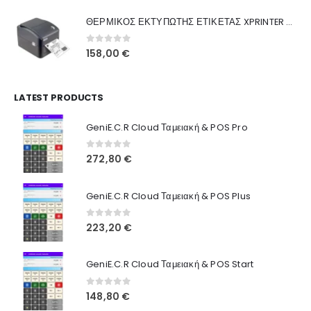
was:
τιμή
Γιατί Εμάς
ΘΕΡΜΙΚΟΣ ΕΚΤΥΠΩΤΗΣ ΕΤΙΚΕΤΑΣ XPRINTER XP-420B
160,00 €.
είναι:
Blog
130,00 €.
0
out of 5
158,00
€
Επικοινωνία
LATEST PRODUCTS
Πληροφορίες Αγορών
GeniE.C.R Cloud Ταμειακή & POS Pro
Όροι Χρήσης
Τρόποι Αγοράς
0
out of 5
272,80
€
Τρόποι Πληρωμής
GeniE.C.R Cloud Ταμειακή & POS Plus
Τρόποι Αποστολής
0
out of 5
223,20
€
Ασφάλεια Πληρωμών
GeniE.C.R Cloud Ταμειακή & POS Start
0
out of 5
148,80
€
© INTEPROF 2025