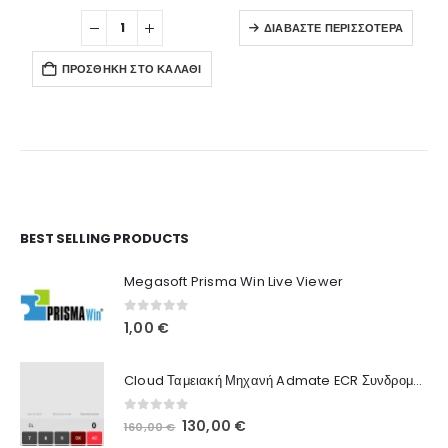
ΔΙΑΒΆΣΤΕ ΠΕΡΙΣΣΌΤΕΡΑ
ΠΡΟΣΘΉΚΗ ΣΤΟ ΚΑΛΆΘΙ
Ο Λογαριασμός μου
BEST SELLING PRODUCTS
Στοιχεία λογαριασμού
Megasoft Prisma Win Live Viewer
Παραγγελίες
0
out of 5
1,00
€
Λίστα Αγαπημένων
Cloud Ταμειακή Μηχανή Admate ECR Συνδρομή 12 μηνών
Πληροφορίες Καταστήματος
0
out of 5
Original
Η
130,00
€
160,00
€
Ποιοι Είμαστε
price
τρέχουσα