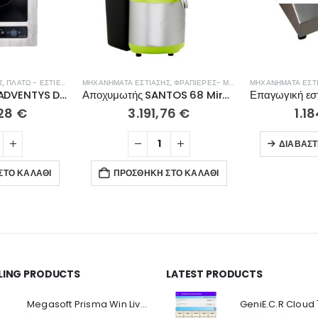
Σ
,
ΠΛΑΤΏ - ΕΣΤΊΕΣ ΨΗΣΊΜΑΤΟΣ
ΜΗΧΑΝΉΜΑΤΑ ΕΣΤΊΑΣΗΣ
,
ΦΡΑΠΙΈΡΕΣ- ΜΠΛΈΝΤΕΡ- ΑΠΟΧΥΜΩΤΈΣ
ΜΗΧΑΝΉΜΑΤΑ ΕΣΤ
Επαγωγική εστία ADVENTYS DRIC3600 GADV
Αποχυμωτής SANTOS 68 Miracle Edition
,28
€
3.191,76
€
1.1
ΔΙΑΒΆΣΤ
ΣΤΟ ΚΑΛΆΘΙ
ΠΡΟΣΘΉΚΗ ΣΤΟ ΚΑΛΆΘΙ
LLING PRODUCTS
LATEST PRODUCTS
Ο Λογαριασμός μου
Π
Κ
Megasoft Prisma Win Live Viewer
Στοιχεία λογαριασμού