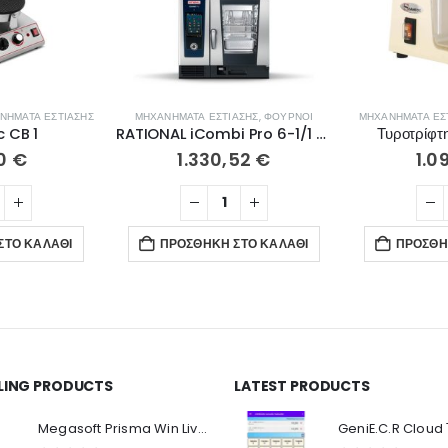
ΝΉΜΑΤΑ ΕΣΤΊΑΣΗΣ
ΜΗΧΑΝΉΜΑΤΑ ΕΣΤΊΑΣΗΣ
,
ΦΟΎΡΝΟΙ
ΜΗΧΑΝΉΜΑΤΑ ΕΣ
 CB 1
RATIONAL iCombi Pro 6-1/1 ηλεκτρικός CB1ERRA.0001238
Τυροτρίφ
90
€
1.330,52
€
1.0
ΣΤΟ ΚΑΛΆΘΙ
ΠΡΟΣΘΉΚΗ ΣΤΟ ΚΑΛΆΘΙ
ΠΡΟΣΘΉ
LLING PRODUCTS
LATEST PRODUCTS
Ο Λογαριασμός μου
Π
Κ
Megasoft Prisma Win Live Viewer
Στοιχεία λογαριασμού