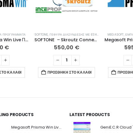
Ά ΠΡΟΓΡΆΜΜΑΤΑ
SOFTONE
,
ΓΈΦΥΡΑ ΔΙΑΣΎΝΔΕΣΗΣ ΜΕ ESHOP
,
ΕΜΠΟΡΙΚΆ ΠΡΟΓΡΆ
MEGASOFT
,
ΕΜΠ
Megasoft Prisma Win Live Παραγγελίες – Εισπράξεις – Απογραφές
SOFTONE – Skroutz Connector
00
€
550,00
€
59
ΣΤΟ ΚΑΛΆΘΙ
ΠΡΟΣΘΉΚΗ ΣΤΟ ΚΑΛΆΘΙ
ΠΡΟΣΘΉ
LLING PRODUCTS
LATEST PRODUCTS
Ο Λογαριασμός μου
Π
Κ
Megasoft Prisma Win Live Viewer
Στοιχεία λογαριασμού