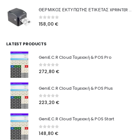
was:
τιμή
Γιατί Εμάς
ΘΕΡΜΙΚΟΣ ΕΚΤΥΠΩΤΗΣ ΕΤΙΚΕΤΑΣ XPRINTER XP-420B
160,00 €.
είναι:
Blog
130,00 €.
0
out of 5
158,00
€
Επικοινωνία
LATEST PRODUCTS
Πληροφορίες Αγορών
GeniE.C.R Cloud Ταμειακή & POS Pro
Όροι Χρήσης
Τρόποι Αγοράς
0
out of 5
272,80
€
Τρόποι Πληρωμής
GeniE.C.R Cloud Ταμειακή & POS Plus
Τρόποι Αποστολής
0
out of 5
223,20
€
Ασφάλεια Πληρωμών
GeniE.C.R Cloud Ταμειακή & POS Start
0
out of 5
148,80
€
© INTEPROF 2025