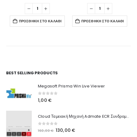
ΠΡΟΣΘΉΚΗ ΣΤΟ ΚΑΛΆΘΙ
ΠΡΟΣΘΉΚΗ ΣΤΟ ΚΑΛΆΘΙ
Ο Λογαριασμός μου
BEST SELLING PRODUCTS
Στοιχεία λογαριασμού
Megasoft Prisma Win Live Viewer
Παραγγελίες
0
out of 5
1,00
€
Λίστα Αγαπημένων
Cloud Ταμειακή Μηχανή Admate ECR Συνδρομή 12 μηνών
Πληροφορίες Καταστήματος
0
out of 5
Original
Η
130,00
€
160,00
€
Ποιοι Είμαστε
price
τρέχουσα