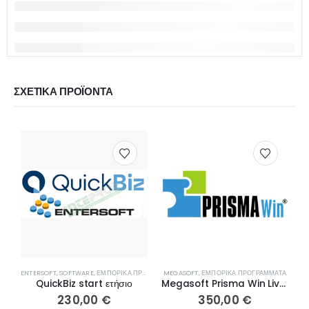
ΣΧΕΤΙΚΆ ΠΡΟΪΌΝΤΑ
ENTERSOFT
,
SOFTWARE
,
ΕΜΠΟΡΙΚΆ ΠΡΟΓΡΆΜΜΑΤΑ
MEGASOFT
,
ΕΜΠΟΡΙΚΆ ΠΡΟΓΡΆΜΜΑΤΑ
S
QuickBiz start ετήσιο
Megasoft Prisma Win Live Παραγγελίες – Εισπράξεις – Απογραφές
230,00
€
350,00
€