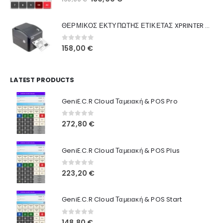
Ποιοι Είμαστε
price
τρέχουσα
was:
τιμή
Γιατί Εμάς
ΘΕΡΜΙΚΟΣ ΕΚΤΥΠΩΤΗΣ ΕΤΙΚΕΤΑΣ XPRINTER XP-420B
160,00 €.
είναι:
Blog
130,00 €.
0
out of 5
158,00
€
Επικοινωνία
LATEST PRODUCTS
Πληροφορίες Αγορών
GeniE.C.R Cloud Ταμειακή & POS Pro
Όροι Χρήσης
Τρόποι Αγοράς
0
out of 5
272,80
€
Τρόποι Πληρωμής
GeniE.C.R Cloud Ταμειακή & POS Plus
Τρόποι Αποστολής
0
out of 5
223,20
€
Ασφάλεια Πληρωμών
GeniE.C.R Cloud Ταμειακή & POS Start
0
out of 5
148,80
€