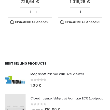
726,64
€
1.019,28
€
ΠΡΟΣΘΉΚΗ ΣΤΟ ΚΑΛΆΘΙ
ΠΡΟΣΘΉΚΗ ΣΤΟ ΚΑΛΆΘΙ
Ο Λογαριασμός μου
BEST SELLING PRODUCTS
Στοιχεία λογαριασμού
Megasoft Prisma Win Live Viewer
Παραγγελίες
0
out of 5
1,00
€
Λίστα Αγαπημένων
Cloud Ταμειακή Μηχανή Admate ECR Συνδρομή 12 μηνών
Πληροφορίες Καταστήματος
0
out of 5
Original
Η
130,00
€
160,00
€