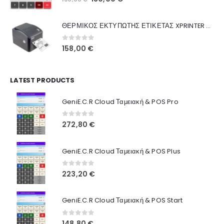
Ποιοι Είμαστε
price
τρέχουσα
was:
τιμή
Γιατί Εμάς
ΘΕΡΜΙΚΟΣ ΕΚΤΥΠΩΤΗΣ ΕΤΙΚΕΤΑΣ XPRINTER XP-420B
160,00 €.
είναι:
Blog
130,00 €.
0
out of 5
158,00
€
Επικοινωνία
LATEST PRODUCTS
Πληροφορίες Αγορών
GeniE.C.R Cloud Ταμειακή & POS Pro
Όροι Χρήσης
Τρόποι Αγοράς
0
out of 5
272,80
€
Τρόποι Πληρωμής
GeniE.C.R Cloud Ταμειακή & POS Plus
Τρόποι Αποστολής
0
out of 5
223,20
€
Ασφάλεια Πληρωμών
GeniE.C.R Cloud Ταμειακή & POS Start
0
out of 5
148,80
€