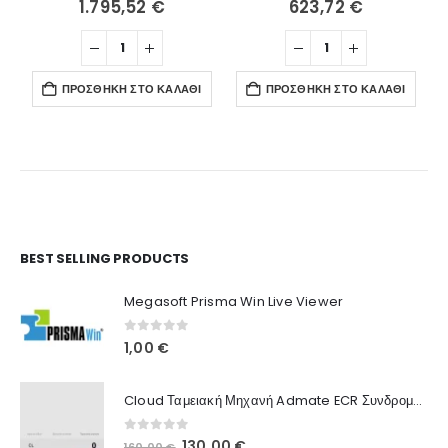
1.795,52
€
623,72
€
ΠΡΟΣΘΉΚΗ ΣΤΟ ΚΑΛΆΘΙ
ΠΡΟΣΘΉΚΗ ΣΤΟ ΚΑΛΆΘΙ
Ο Λογαριασμός μου
BEST SELLING PRODUCTS
Στοιχεία λογαριασμού
Megasoft Prisma Win Live Viewer
Παραγγελίες
0
out of 5
1,00
€
Λίστα Αγαπημένων
Cloud Ταμειακή Μηχανή Admate ECR Συνδρομή 12 μηνών
Πληροφορίες Καταστήματος
0
out of 5
Original
Η
130,00
€
160,00
€