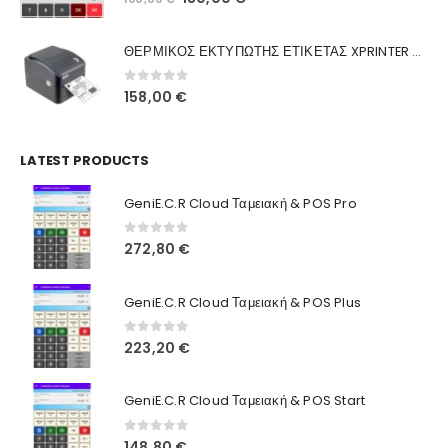
Ποιοι Είμαστε
price
τρέχουσα
was:
τιμή
Γιατί Εμάς
ΘΕΡΜΙΚΟΣ ΕΚΤΥΠΩΤΗΣ ΕΤΙΚΕΤΑΣ XPRINTER XP-420B
160,00 €.
είναι:
Blog
130,00 €.
0
out of 5
158,00
€
Επικοινωνία
LATEST PRODUCTS
Πληροφορίες Αγορών
GeniE.C.R Cloud Ταμειακή & POS Pro
Όροι Χρήσης
Τρόποι Αγοράς
0
out of 5
272,80
€
Τρόποι Πληρωμής
GeniE.C.R Cloud Ταμειακή & POS Plus
Τρόποι Αποστολής
0
out of 5
223,20
€
Ασφάλεια Πληρωμών
GeniE.C.R Cloud Ταμειακή & POS Start
0
out of 5
148,80
€