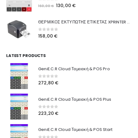
0
out of 5
Original
Η
130,00
€
160,00
€
Ποιοι Είμαστε
price
τρέχουσα
was:
τιμή
Γιατί Εμάς
ΘΕΡΜΙΚΟΣ ΕΚΤΥΠΩΤΗΣ ΕΤΙΚΕΤΑΣ XPRINTER XP-420B
160,00 €.
είναι:
Blog
130,00 €.
0
out of 5
158,00
€
Επικοινωνία
LATEST PRODUCTS
Πληροφορίες Αγορών
GeniE.C.R Cloud Ταμειακή & POS Pro
Όροι Χρήσης
Τρόποι Αγοράς
0
out of 5
272,80
€
Τρόποι Πληρωμής
GeniE.C.R Cloud Ταμειακή & POS Plus
Τρόποι Αποστολής
0
out of 5
223,20
€
Ασφάλεια Πληρωμών
GeniE.C.R Cloud Ταμειακή & POS Start