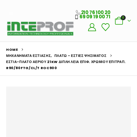
210 76 100 20
69 09 19 00 71
0
HOME
ΜΗΧΑΝΉΜΑΤΑ ΕΣΤΊΑΣΗΣ
,
ΠΛΑΤΏ - ΕΣΤΊΕΣ ΨΗΣΊΜΑΤΟΣ
ΕΣΤΊΑ-ΠΛΑΤΌ ΑΕΡΊΟΥ 21KW ΔΙΠΛΉ ΛΕΊΑ ΕΠΙΦ. ΧΡΩΜΊΟΥ ΕΠΙΤΡΑΠ.
R90/80FTG/CL/T ROC900