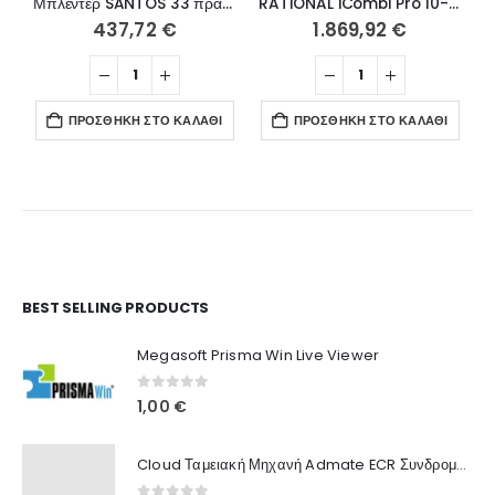
Μπλέντερ SANTOS 33 πράσινο
RATIONAL iCombi Pro 10-1/1 ηλεκτρικός CD1ERRA.0001239
437,72
€
1.869,92
€
ΠΡΟΣΘΉΚΗ ΣΤΟ ΚΑΛΆΘΙ
ΠΡΟΣΘΉΚΗ ΣΤΟ ΚΑΛΆΘΙ
Ο Λογαριασμός μου
BEST SELLING PRODUCTS
Στοιχεία λογαριασμού
Megasoft Prisma Win Live Viewer
Παραγγελίες
0
out of 5
1,00
€
Λίστα Αγαπημένων
Cloud Ταμειακή Μηχανή Admate ECR Συνδρομή 12 μηνών
Πληροφορίες Καταστήματος