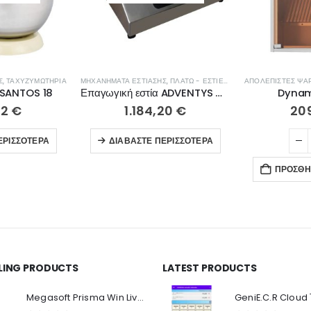
Σ
,
ΤΑΧΥΖΥΜΩΤΉΡΙΑ
ΜΗΧΑΝΉΜΑΤΑ ΕΣΤΊΑΣΗΣ
,
ΠΛΑΤΏ - ΕΣΤΊΕΣ ΨΗΣΊΜΑΤΟΣ
 SANTOS 18
Επαγωγική εστία ADVENTYS GLN 3500
Dynam
12
€
1.184,20
€
20
ΕΡΙΣΣΌΤΕΡΑ
ΔΙΑΒΆΣΤΕ ΠΕΡΙΣΣΌΤΕΡΑ
ΠΡΟΣΘΉ
LLING PRODUCTS
LATEST PRODUCTS
Ο Λογαριασμός μου
Π
Κ
Megasoft Prisma Win Live Viewer
Στοιχεία λογαριασμού