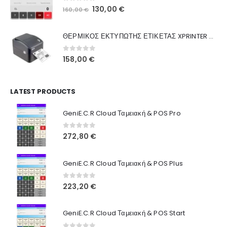
0
out of 5
Original
Η
130,00
€
160,00
€
Ποιοι Είμαστε
price
τρέχουσα
was:
τιμή
Γιατί Εμάς
ΘΕΡΜΙΚΟΣ ΕΚΤΥΠΩΤΗΣ ΕΤΙΚΕΤΑΣ XPRINTER XP-420B
160,00 €.
είναι:
Blog
130,00 €.
0
out of 5
158,00
€
Επικοινωνία
LATEST PRODUCTS
Πληροφορίες Αγορών
GeniE.C.R Cloud Ταμειακή & POS Pro
Όροι Χρήσης
Τρόποι Αγοράς
0
out of 5
272,80
€
Τρόποι Πληρωμής
GeniE.C.R Cloud Ταμειακή & POS Plus
Τρόποι Αποστολής
0
out of 5
223,20
€
Ασφάλεια Πληρωμών
GeniE.C.R Cloud Ταμειακή & POS Start