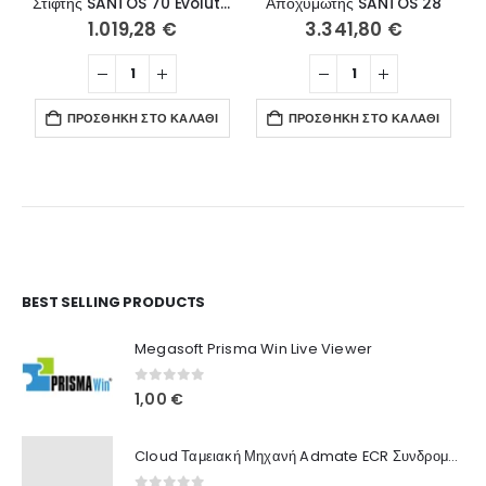
Στίφτης SANTOS 70 Evolution με λαβή
Αποχυμωτής SANTOS 28
1.019,28
€
3.341,80
€
ΠΡΟΣΘΉΚΗ ΣΤΟ ΚΑΛΆΘΙ
ΠΡΟΣΘΉΚΗ ΣΤΟ ΚΑΛΆΘΙ
Ο Λογαριασμός μου
BEST SELLING PRODUCTS
Στοιχεία λογαριασμού
Megasoft Prisma Win Live Viewer
Παραγγελίες
0
out of 5
1,00
€
Λίστα Αγαπημένων
Cloud Ταμειακή Μηχανή Admate ECR Συνδρομή 12 μηνών
Πληροφορίες Καταστήματος