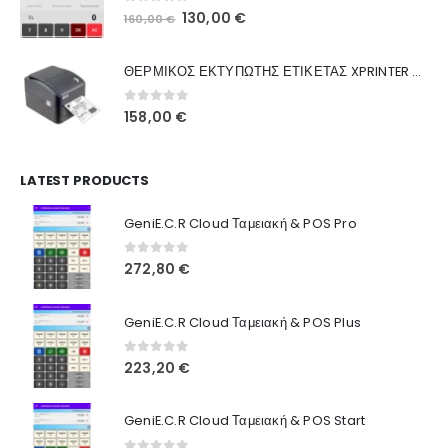
0
out of 5
Original
Η
130,00
€
160,00
€
Ποιοι Είμαστε
price
τρέχουσα
was:
τιμή
Γιατί Εμάς
ΘΕΡΜΙΚΟΣ ΕΚΤΥΠΩΤΗΣ ΕΤΙΚΕΤΑΣ XPRINTER XP-420B
160,00 €.
είναι:
Blog
130,00 €.
0
out of 5
158,00
€
Επικοινωνία
LATEST PRODUCTS
Πληροφορίες Αγορών
GeniE.C.R Cloud Ταμειακή & POS Pro
Όροι Χρήσης
Τρόποι Αγοράς
0
out of 5
272,80
€
Τρόποι Πληρωμής
GeniE.C.R Cloud Ταμειακή & POS Plus
Τρόποι Αποστολής
0
out of 5
223,20
€
Ασφάλεια Πληρωμών
GeniE.C.R Cloud Ταμειακή & POS Start