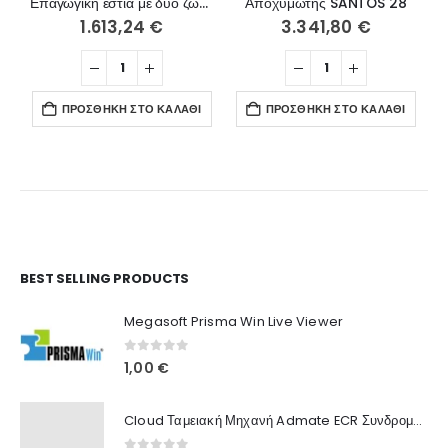
Επαγωγική εστία με δύο ζώνες ADVENTYS GLN2 3000 F
Αποχυμωτής SANTOS 28
1.613,24
€
3.341,80
€
ΠΡΟΣΘΉΚΗ ΣΤΟ ΚΑΛΆΘΙ
ΠΡΟΣΘΉΚΗ ΣΤΟ ΚΑΛΆΘΙ
Ο Λογαριασμός μου
BEST SELLING PRODUCTS
Στοιχεία λογαριασμού
Megasoft Prisma Win Live Viewer
Παραγγελίες
0
out of 5
1,00
€
Λίστα Αγαπημένων
Cloud Ταμειακή Μηχανή Admate ECR Συνδρομή 12 μηνών
Πληροφορίες Καταστήματος