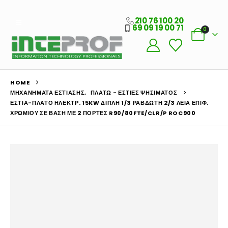
210 76 100 20
69 09 19 00 71
0
HOME
ΜΗΧΑΝΉΜΑΤΑ ΕΣΤΊΑΣΗΣ
,
ΠΛΑΤΏ - ΕΣΤΊΕΣ ΨΗΣΊΜΑΤΟΣ
ΕΣΤΊΑ-ΠΛΑΤΌ ΗΛΕΚΤΡ. 15KW ΔΙΠΛΉ 1/3 ΡΑΒΔΩΤΉ 2/3 ΛΕΊΑ ΕΠΙΦ.
ΧΡΩΜΊΟΥ ΣΕ ΒΆΣΗ ΜΕ 2 ΠΌΡΤΕΣ R90/80FTE/CLR/P ROC900