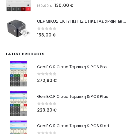
0
out of 5
Original
Η
130,00
€
160,00
€
Ποιοι Είμαστε
price
τρέχουσα
was:
τιμή
Γιατί Εμάς
ΘΕΡΜΙΚΟΣ ΕΚΤΥΠΩΤΗΣ ΕΤΙΚΕΤΑΣ XPRINTER XP-420B
160,00 €.
είναι:
Blog
130,00 €.
0
out of 5
158,00
€
Επικοινωνία
LATEST PRODUCTS
Πληροφορίες Αγορών
GeniE.C.R Cloud Ταμειακή & POS Pro
Όροι Χρήσης
Τρόποι Αγοράς
0
out of 5
272,80
€
Τρόποι Πληρωμής
GeniE.C.R Cloud Ταμειακή & POS Plus
Τρόποι Αποστολής
0
out of 5
223,20
€
Ασφάλεια Πληρωμών
GeniE.C.R Cloud Ταμειακή & POS Start