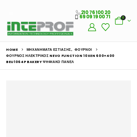
210 76 100 20
69 09 19 00 71
0
HOME
ΜΗΧΑΝΉΜΑΤΑ ΕΣΤΊΑΣΗΣ
,
ΦΟΎΡΝΟΙ
ΦΟΎΡΝΟΣ ΗΛΕΚΤΡΙΚΌΣ NEVO FUNCTION 10XEN 600×400
BEU1064P BAKERY ΨΗΦΙΑΚΌ ΠΆΝΕΛ