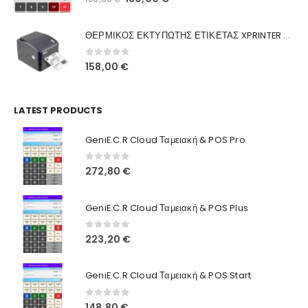
Ποιοι Είμαστε
price
τρέχουσα
was:
τιμή
Γιατί Εμάς
ΘΕΡΜΙΚΟΣ ΕΚΤΥΠΩΤΗΣ ΕΤΙΚΕΤΑΣ XPRINTER XP-420B
160,00 €.
είναι:
Blog
130,00 €.
0
out of 5
158,00
€
Επικοινωνία
LATEST PRODUCTS
Πληροφορίες Αγορών
GeniE.C.R Cloud Ταμειακή & POS Pro
Όροι Χρήσης
Τρόποι Αγοράς
0
out of 5
272,80
€
Τρόποι Πληρωμής
GeniE.C.R Cloud Ταμειακή & POS Plus
Τρόποι Αποστολής
0
out of 5
223,20
€
Ασφάλεια Πληρωμών
GeniE.C.R Cloud Ταμειακή & POS Start
0
out of 5
148,80
€