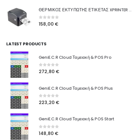
was:
τιμή
Γιατί Εμάς
ΘΕΡΜΙΚΟΣ ΕΚΤΥΠΩΤΗΣ ΕΤΙΚΕΤΑΣ XPRINTER XP-420B
160,00 €.
είναι:
Blog
130,00 €.
0
out of 5
158,00
€
Επικοινωνία
LATEST PRODUCTS
Πληροφορίες Αγορών
GeniE.C.R Cloud Ταμειακή & POS Pro
Όροι Χρήσης
Τρόποι Αγοράς
0
out of 5
272,80
€
Τρόποι Πληρωμής
GeniE.C.R Cloud Ταμειακή & POS Plus
Τρόποι Αποστολής
0
out of 5
223,20
€
Ασφάλεια Πληρωμών
GeniE.C.R Cloud Ταμειακή & POS Start
0
out of 5
148,80
€
© INTEPROF 2025