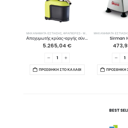
ΜΗΧΑΝΉΜΑΤΑ ΕΣΤΊΑΣΗΣ
,
ΦΡΑΠΙΈΡΕΣ- ΜΠΛΈΝΤΕΡ- ΑΠΟΧΥΜΩΤΈΣ
ΜΗΧΑΝΉΜΑΤΑ ΕΣΤΊΑΣΗ
Αποχυμωτής κρύας-αργής σύνθλιψης Nutrisantos 65
Sirman 
5.265,04
€
473,
ΠΡΟΣΘΉΚΗ ΣΤΟ ΚΑΛΆΘΙ
ΠΡΟΣΘΉΚΗ 
BEST SE