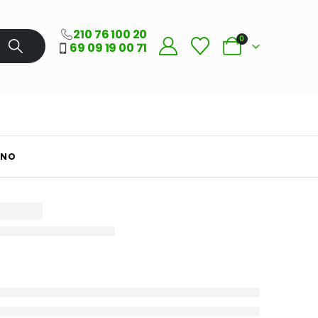
210 76 100 20
0
69 09 19 00 71
ANO