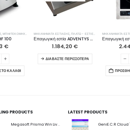
Σ
,
ΜΠΙΦΤΕΚΟΜΗΧΑΝΈΣ
ΜΗΧΑΝΉΜΑΤΑ ΕΣΤΊΑΣΗΣ
,
ΠΛΑΤΏ - ΕΣΤΊΕΣ ΨΗΣΊΜΑΤΟΣ
ΜΗΧΑΝΉΜΑΤΑ ΕΣΤ
HF 100
Επαγωγική εστία ADVENTYS GLN 3500
93
€
1.184,20
€
2.4
ΔΙΑΒΆΣΤΕ ΠΕΡΙΣΣΌΤΕΡΑ
ΣΤΟ ΚΑΛΆΘΙ
ΠΡΟΣΘΉ
LLING PRODUCTS
LATEST PRODUCTS
Ο Λογαριασμός μου
Π
Κ
Megasoft Prisma Win Live Viewer
Στοιχεία λογαριασμού