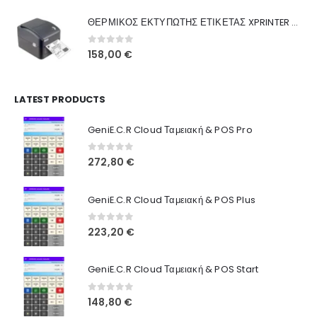
was:
τιμή
Γιατί Εμάς
ΘΕΡΜΙΚΟΣ ΕΚΤΥΠΩΤΗΣ ΕΤΙΚΕΤΑΣ XPRINTER XP-420B
160,00 €.
είναι:
Blog
130,00 €.
0
out of 5
158,00
€
Επικοινωνία
LATEST PRODUCTS
Πληροφορίες Αγορών
GeniE.C.R Cloud Ταμειακή & POS Pro
Όροι Χρήσης
Τρόποι Αγοράς
0
out of 5
272,80
€
Τρόποι Πληρωμής
GeniE.C.R Cloud Ταμειακή & POS Plus
Τρόποι Αποστολής
0
out of 5
223,20
€
Ασφάλεια Πληρωμών
GeniE.C.R Cloud Ταμειακή & POS Start
0
out of 5
148,80
€
© INTEPROF 2025