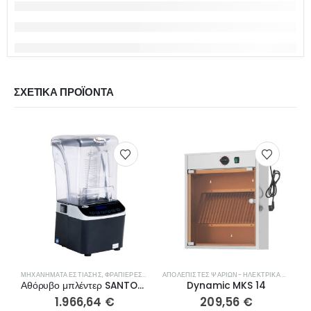
ΣΧΕΤΙΚΆ ΠΡΟΪΌΝΤΑ
ΜΗΧΑΝΉΜΑΤΑ ΕΣΤΊΑΣΗΣ
,
ΦΡΑΠΙΈΡΕΣ- ΜΠΛΈΝΤΕΡ- ΑΠΟΧΥΜΩΤΈΣ
ΑΠΟΛΕΠΙΣΤΈΣ ΨΑΡΙΏΝ- ΗΛΕΚΤΡΙΚΆ ΜΑΧΑΊΡΙΑ
Κ
Αθόρυβο μπλέντερ SANTOS 62
Dynamic MKS 14
1.966,64
€
209,56
€