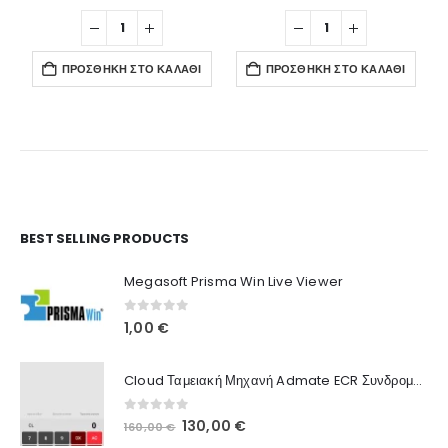
ΠΡΟΣΘΉΚΗ ΣΤΟ ΚΑΛΆΘΙ
ΠΡΟΣΘΉΚΗ ΣΤΟ ΚΑΛΆΘΙ
Ο Λογαριασμός μου
BEST SELLING PRODUCTS
Στοιχεία λογαριασμού
Megasoft Prisma Win Live Viewer
Παραγγελίες
0
out of 5
1,00
€
Λίστα Αγαπημένων
Cloud Ταμειακή Μηχανή Admate ECR Συνδρομή 12 μηνών
Πληροφορίες Καταστήματος
0
out of 5
Original
Η
130,00
€
160,00
€
Ποιοι Είμαστε
price
τρέχουσα