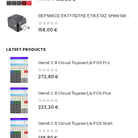
Ποιοι Είμαστε
price
τρέχουσα
was:
τιμή
Γιατί Εμάς
ΘΕΡΜΙΚΟΣ ΕΚΤΥΠΩΤΗΣ ΕΤΙΚΕΤΑΣ XPRINTER XP-420B
160,00 €.
είναι:
Blog
130,00 €.
0
out of 5
158,00
€
Επικοινωνία
LATEST PRODUCTS
Πληροφορίες Αγορών
GeniE.C.R Cloud Ταμειακή & POS Pro
Όροι Χρήσης
Τρόποι Αγοράς
0
out of 5
272,80
€
Τρόποι Πληρωμής
GeniE.C.R Cloud Ταμειακή & POS Plus
Τρόποι Αποστολής
0
out of 5
223,20
€
Ασφάλεια Πληρωμών
GeniE.C.R Cloud Ταμειακή & POS Start
0
out of 5
148,80
€