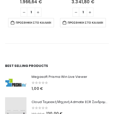
1.966,64
€
3.341,80
€
ΠΡΟΣΘΉΚΗ ΣΤΟ ΚΑΛΆΘΙ
ΠΡΟΣΘΉΚΗ ΣΤΟ ΚΑΛΆΘΙ
Ο Λογαριασμός μου
BEST SELLING PRODUCTS
Στοιχεία λογαριασμού
Megasoft Prisma Win Live Viewer
Παραγγελίες
0
out of 5
1,00
€
Λίστα Αγαπημένων
Cloud Ταμειακή Μηχανή Admate ECR Συνδρομή 12 μηνών
Πληροφορίες Καταστήματος
0
out of 5
Original
Η
130,00
€
160,00
€