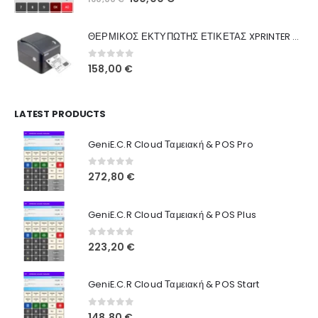
Ποιοι Είμαστε
price
τρέχουσα
was:
τιμή
Γιατί Εμάς
ΘΕΡΜΙΚΟΣ ΕΚΤΥΠΩΤΗΣ ΕΤΙΚΕΤΑΣ XPRINTER XP-420B
160,00 €.
είναι:
Blog
130,00 €.
0
out of 5
158,00
€
Επικοινωνία
LATEST PRODUCTS
Πληροφορίες Αγορών
GeniE.C.R Cloud Ταμειακή & POS Pro
Όροι Χρήσης
Τρόποι Αγοράς
0
out of 5
272,80
€
Τρόποι Πληρωμής
GeniE.C.R Cloud Ταμειακή & POS Plus
Τρόποι Αποστολής
0
out of 5
223,20
€
Ασφάλεια Πληρωμών
GeniE.C.R Cloud Ταμειακή & POS Start
0
out of 5
148,80
€