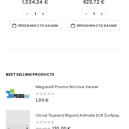
1.334,24
€
623,72
€
ΠΡΟΣΘΉΚΗ ΣΤΟ ΚΑΛΆΘΙ
ΠΡΟΣΘΉΚΗ ΣΤΟ ΚΑΛΆΘΙ
Ο Λογαριασμός μου
BEST SELLING PRODUCTS
Στοιχεία λογαριασμού
Megasoft Prisma Win Live Viewer
Παραγγελίες
0
out of 5
1,00
€
Λίστα Αγαπημένων
Cloud Ταμειακή Μηχανή Admate ECR Συνδρομή 12 μηνών
Πληροφορίες Καταστήματος
0
out of 5
Original
Η
130,00
€
160,00
€