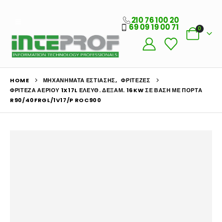
210 76 100 20
69 09 19 00 71
0
HOME
ΜΗΧΑΝΉΜΑΤΑ ΕΣΤΊΑΣΗΣ
,
ΦΡΙΤΈΖΕΣ
ΦΡΙΤΈΖΑ ΑΕΡΊΟΥ 1X17L ΕΛΕΎΘ. ΔΕΞΑΜ. 16KW ΣΕ ΒΆΣΗ ΜΕ ΠΌΡΤΑ
R90/40FRGL/1V17/P ROC900