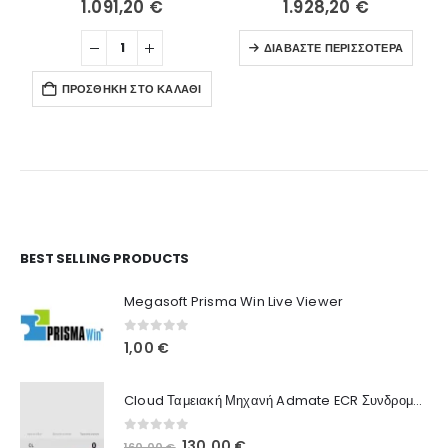
1.091,20
€
1.928,20
€
ΔΙΑΒΆΣΤΕ ΠΕΡΙΣΣΌΤΕΡΑ
ΠΡΟΣΘΉΚΗ ΣΤΟ ΚΑΛΆΘΙ
Ο Λογαριασμός μου
BEST SELLING PRODUCTS
Στοιχεία λογαριασμού
Megasoft Prisma Win Live Viewer
Παραγγελίες
0
out of 5
1,00
€
Λίστα Αγαπημένων
Cloud Ταμειακή Μηχανή Admate ECR Συνδρομή 12 μηνών
Πληροφορίες Καταστήματος
0
out of 5
Original
Η
130,00
€
160,00
€