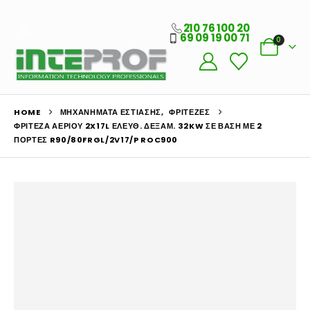
210 76 100 20
69 09 19 00 71
0
HOME
ΜΗΧΑΝΉΜΑΤΑ ΕΣΤΊΑΣΗΣ
,
ΦΡΙΤΈΖΕΣ
ΦΡΙΤΈΖΑ ΑΕΡΊΟΥ 2X17L ΕΛΕΎΘ. ΔΕΞΑΜ. 32KW ΣΕ ΒΆΣΗ ΜΕ 2
ΠΌΡΤΕΣ R90/80FRGL/2V17/P ROC900