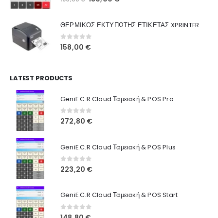
Ποιοι Είμαστε
price
τρέχουσα
was:
τιμή
Γιατί Εμάς
ΘΕΡΜΙΚΟΣ ΕΚΤΥΠΩΤΗΣ ΕΤΙΚΕΤΑΣ XPRINTER XP-420B
160,00 €.
είναι:
Blog
130,00 €.
0
out of 5
158,00
€
Επικοινωνία
LATEST PRODUCTS
Πληροφορίες Αγορών
GeniE.C.R Cloud Ταμειακή & POS Pro
Όροι Χρήσης
Τρόποι Αγοράς
0
out of 5
272,80
€
Τρόποι Πληρωμής
GeniE.C.R Cloud Ταμειακή & POS Plus
Τρόποι Αποστολής
0
out of 5
223,20
€
Ασφάλεια Πληρωμών
GeniE.C.R Cloud Ταμειακή & POS Start
0
out of 5
148,80
€