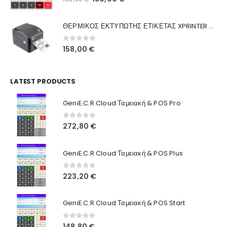
Ποιοι Είμαστε
price
τρέχουσα
was:
τιμή
Γιατί Εμάς
ΘΕΡΜΙΚΟΣ ΕΚΤΥΠΩΤΗΣ ΕΤΙΚΕΤΑΣ XPRINTER XP-420B
160,00 €.
είναι:
Blog
130,00 €.
0
out of 5
158,00
€
Επικοινωνία
LATEST PRODUCTS
Πληροφορίες Αγορών
GeniE.C.R Cloud Ταμειακή & POS Pro
Όροι Χρήσης
Τρόποι Αγοράς
0
out of 5
272,80
€
Τρόποι Πληρωμής
GeniE.C.R Cloud Ταμειακή & POS Plus
Τρόποι Αποστολής
0
out of 5
223,20
€
Ασφάλεια Πληρωμών
GeniE.C.R Cloud Ταμειακή & POS Start
0
out of 5
148,80
€