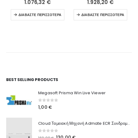
1.076,32
€
1.928,20
€
ΔΙΑΒΆΣΤΕ ΠΕΡΙΣΣΌΤΕΡΑ
ΔΙΑΒΆΣΤΕ ΠΕΡΙΣΣΌΤΕΡΑ
Ο Λογαριασμός μου
BEST SELLING PRODUCTS
Στοιχεία λογαριασμού
Megasoft Prisma Win Live Viewer
Παραγγελίες
0
out of 5
1,00
€
Λίστα Αγαπημένων
Cloud Ταμειακή Μηχανή Admate ECR Συνδρομή 12 μηνών
Πληροφορίες Καταστήματος
0
out of 5
Original
Η
130,00
€
160,00
€