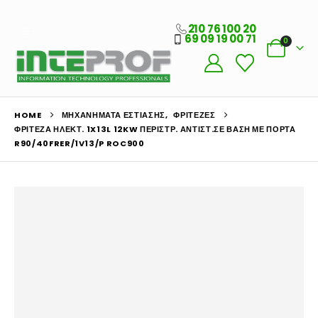
210 76 100 20
69 09 19 00 71
0
HOME
ΜΗΧΑΝΉΜΑΤΑ ΕΣΤΊΑΣΗΣ
,
ΦΡΙΤΈΖΕΣ
ΦΡΙΤΈΖΑ ΗΛΕΚΤ. 1X13L 12KW ΠΕΡΙΣΤΡ. ΑΝΤΙΣΤ.ΣΕ ΒΆΣΗ ΜΕ ΠΌΡΤΑ
R90/40FRER/1V13/P ROC900