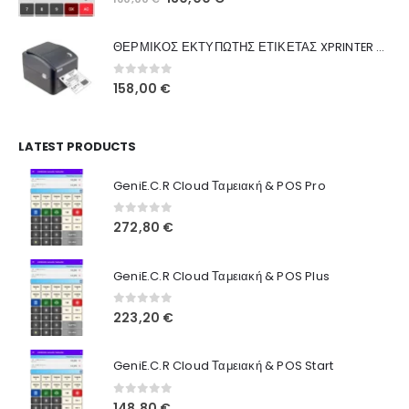
Ποιοι Είμαστε
price
τρέχουσα
was:
τιμή
Γιατί Εμάς
ΘΕΡΜΙΚΟΣ ΕΚΤΥΠΩΤΗΣ ΕΤΙΚΕΤΑΣ XPRINTER XP-420B
160,00 €.
είναι:
Blog
130,00 €.
0
out of 5
158,00
€
Επικοινωνία
LATEST PRODUCTS
Πληροφορίες Αγορών
GeniE.C.R Cloud Ταμειακή & POS Pro
Όροι Χρήσης
Τρόποι Αγοράς
0
out of 5
272,80
€
Τρόποι Πληρωμής
GeniE.C.R Cloud Ταμειακή & POS Plus
Τρόποι Αποστολής
0
out of 5
223,20
€
Ασφάλεια Πληρωμών
GeniE.C.R Cloud Ταμειακή & POS Start
0
out of 5
148,80
€