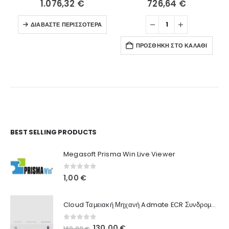
1.076,32
€
726,64
€
ΔΙΑΒΆΣΤΕ ΠΕΡΙΣΣΌΤΕΡΑ
ΠΡΟΣΘΉΚΗ ΣΤΟ ΚΑΛΆΘΙ
Ο Λογαριασμός μου
BEST SELLING PRODUCTS
Στοιχεία λογαριασμού
Megasoft Prisma Win Live Viewer
Παραγγελίες
0
out of 5
1,00
€
Λίστα Αγαπημένων
Cloud Ταμειακή Μηχανή Admate ECR Συνδρομή 12 μηνών
Πληροφορίες Καταστήματος
0
out of 5
Original
Η
130,00
€
160,00
€