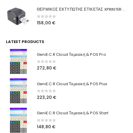
was:
τιμή
Γιατί Εμάς
ΘΕΡΜΙΚΟΣ ΕΚΤΥΠΩΤΗΣ ΕΤΙΚΕΤΑΣ XPRINTER XP-420B
160,00 €.
είναι:
Blog
130,00 €.
0
out of 5
158,00
€
Επικοινωνία
LATEST PRODUCTS
Πληροφορίες Αγορών
GeniE.C.R Cloud Ταμειακή & POS Pro
Όροι Χρήσης
Τρόποι Αγοράς
0
out of 5
272,80
€
Τρόποι Πληρωμής
GeniE.C.R Cloud Ταμειακή & POS Plus
Τρόποι Αποστολής
0
out of 5
223,20
€
Ασφάλεια Πληρωμών
GeniE.C.R Cloud Ταμειακή & POS Start
0
out of 5
148,80
€
© INTEPROF 2025