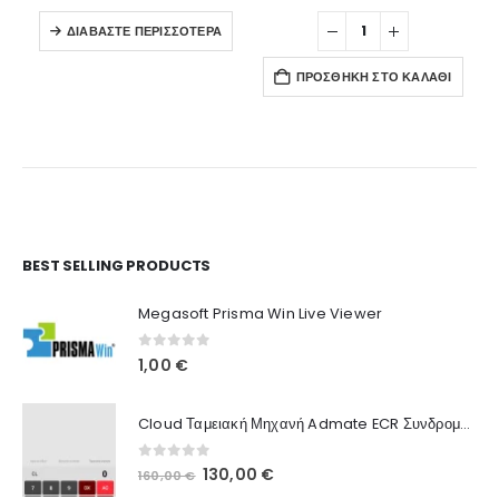
ΔΙΑΒΆΣΤΕ ΠΕΡΙΣΣΌΤΕΡΑ
ΠΡΟΣΘΉΚΗ ΣΤΟ ΚΑΛΆΘΙ
Ο Λογαριασμός μου
BEST SELLING PRODUCTS
Στοιχεία λογαριασμού
Megasoft Prisma Win Live Viewer
Παραγγελίες
0
out of 5
1,00
€
Λίστα Αγαπημένων
Cloud Ταμειακή Μηχανή Admate ECR Συνδρομή 12 μηνών
Πληροφορίες Καταστήματος
0
out of 5
Original
Η
130,00
€
160,00
€
Ποιοι Είμαστε
price
τρέχουσα