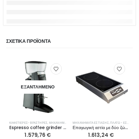
ΣΧΕΤΙΚΆ ΠΡΟΪΌΝΤΑ
ΕΞΑΝΤΛΗΜΈΝΟ
ΚΑΦΕΤΙΈΡΕΣ- ΒΡΑΣΤΉΡΕΣ
,
ΜΗΧΑΝΉΜΑΤΑ ΕΣΤΊΑΣΗΣ
ΜΗΧΑΝΉΜΑΤΑ ΕΣΤΊΑΣΗΣ
,
ΠΛΑΤΏ - ΕΣΤΊΕΣ ΨΗΣΊΜΑΤΟΣ
Μ
Espresso coffee grinder Santos 55 Silent automatic
Επαγωγική εστία με δύο ζώνες ADVENTYS GLN2 3000 F
1.579,76
€
1.613,24
€