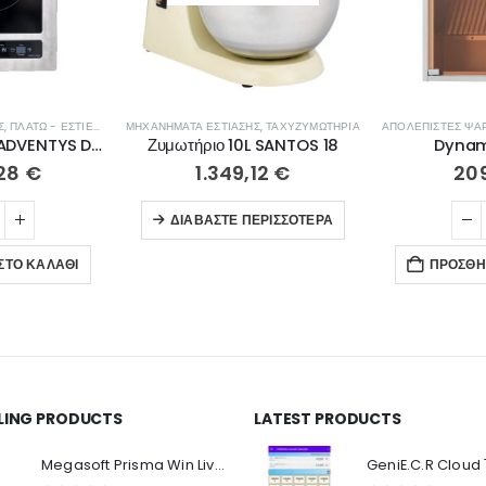
Σ
,
ΠΛΑΤΏ - ΕΣΤΊΕΣ ΨΗΣΊΜΑΤΟΣ
ΜΗΧΑΝΉΜΑΤΑ ΕΣΤΊΑΣΗΣ
,
ΤΑΧΥΖΥΜΩΤΉΡΙΑ
Επαγωγική εστία ADVENTYS DRIC3600 GADV
Ζυμωτήριο 10L SANTOS 18
Dynam
,28
€
1.349,12
€
20
ΔΙΑΒΆΣΤΕ ΠΕΡΙΣΣΌΤΕΡΑ
ΣΤΟ ΚΑΛΆΘΙ
ΠΡΟΣΘΉ
LLING PRODUCTS
LATEST PRODUCTS
Ο Λογαριασμός μου
Π
Κ
Megasoft Prisma Win Live Viewer
Στοιχεία λογαριασμού