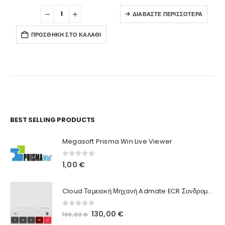
ΔΙΑΒΆΣΤΕ ΠΕΡΙΣΣΌΤΕΡΑ
ΠΡΟΣΘΉΚΗ ΣΤΟ ΚΑΛΆΘΙ
Ο Λογαριασμός μου
BEST SELLING PRODUCTS
Στοιχεία λογαριασμού
Megasoft Prisma Win Live Viewer
Παραγγελίες
0
out of 5
1,00
€
Λίστα Αγαπημένων
Cloud Ταμειακή Μηχανή Admate ECR Συνδρομή 12 μηνών
Πληροφορίες Καταστήματος
0
out of 5
Original
Η
130,00
€
160,00
€
Ποιοι Είμαστε
price
τρέχουσα