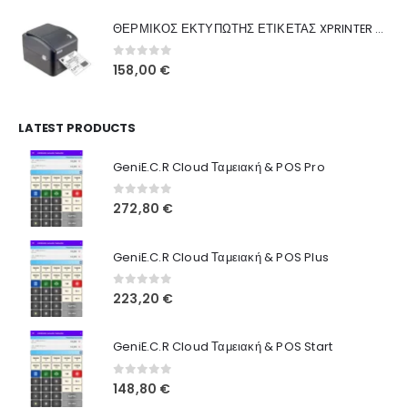
was:
τιμή
Γιατί Εμάς
ΘΕΡΜΙΚΟΣ ΕΚΤΥΠΩΤΗΣ ΕΤΙΚΕΤΑΣ XPRINTER XP-420B
160,00 €.
είναι:
Blog
130,00 €.
0
out of 5
158,00
€
Επικοινωνία
LATEST PRODUCTS
Πληροφορίες Αγορών
GeniE.C.R Cloud Ταμειακή & POS Pro
Όροι Χρήσης
Τρόποι Αγοράς
0
out of 5
272,80
€
Τρόποι Πληρωμής
GeniE.C.R Cloud Ταμειακή & POS Plus
Τρόποι Αποστολής
0
out of 5
223,20
€
Ασφάλεια Πληρωμών
GeniE.C.R Cloud Ταμειακή & POS Start
0
out of 5
148,80
€
© INTEPROF 2025