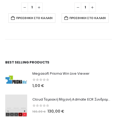
ΠΡΟΣΘΉΚΗ ΣΤΟ ΚΑΛΆΘΙ
ΠΡΟΣΘΉΚΗ ΣΤΟ ΚΑΛΆΘΙ
Ο Λογαριασμός μου
BEST SELLING PRODUCTS
Στοιχεία λογαριασμού
Megasoft Prisma Win Live Viewer
Παραγγελίες
0
out of 5
1,00
€
Λίστα Αγαπημένων
Cloud Ταμειακή Μηχανή Admate ECR Συνδρομή 12 μηνών
Πληροφορίες Καταστήματος
0
out of 5
Original
Η
130,00
€
160,00
€
Ποιοι Είμαστε
price
τρέχουσα