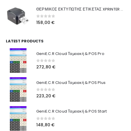
was:
τιμή
Γιατί Εμάς
ΘΕΡΜΙΚΟΣ ΕΚΤΥΠΩΤΗΣ ΕΤΙΚΕΤΑΣ XPRINTER XP-420B
160,00 €.
είναι:
Blog
130,00 €.
0
out of 5
158,00
€
Επικοινωνία
LATEST PRODUCTS
Πληροφορίες Αγορών
GeniE.C.R Cloud Ταμειακή & POS Pro
Όροι Χρήσης
Τρόποι Αγοράς
0
out of 5
272,80
€
Τρόποι Πληρωμής
GeniE.C.R Cloud Ταμειακή & POS Plus
Τρόποι Αποστολής
0
out of 5
223,20
€
Ασφάλεια Πληρωμών
GeniE.C.R Cloud Ταμειακή & POS Start
0
out of 5
148,80
€
© INTEPROF 2025