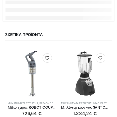
ΣΧΕΤΙΚΆ ΠΡΟΪΌΝΤΑ
ΜΗΧΑΝΉΜΑΤΑ ΕΣΤΊΑΣΗΣ
,
ΡΑΒΔΟΜΠΛΈΝΤΕΡ- ΜΊΞΕΡ ΧΕΙΡΌΣ
ΜΗΧΑΝΉΜΑΤΑ ΕΣΤΊΑΣΗΣ
,
ΦΡΑΠΙΈΡΕΣ- ΜΠΛΈΝΤΕΡ- ΑΠΟΧΥΜΩΤΈΣ
Μίξερ χειρός ROBOT COUPE MP350 Ultra Easy Plug 34800L
Μπλέντερ κουζίνας SANTOS 37 με polycarbonate κανάτα 4L
726,64
€
1.334,24
€