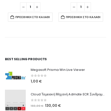
ΠΡΟΣΘΉΚΗ ΣΤΟ ΚΑΛΆΘΙ
ΠΡΟΣΘΉΚΗ ΣΤΟ ΚΑΛΆΘΙ
Ο Λογαριασμός μου
BEST SELLING PRODUCTS
Στοιχεία λογαριασμού
Megasoft Prisma Win Live Viewer
Παραγγελίες
0
out of 5
1,00
€
Λίστα Αγαπημένων
Cloud Ταμειακή Μηχανή Admate ECR Συνδρομή 12 μηνών
Πληροφορίες Καταστήματος
0
out of 5
Original
Η
130,00
€
160,00
€
Ποιοι Είμαστε
price
τρέχουσα