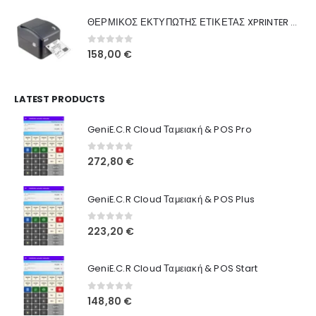
was:
τιμή
Γιατί Εμάς
ΘΕΡΜΙΚΟΣ ΕΚΤΥΠΩΤΗΣ ΕΤΙΚΕΤΑΣ XPRINTER XP-420B
160,00 €.
είναι:
Blog
130,00 €.
0
out of 5
158,00
€
Επικοινωνία
LATEST PRODUCTS
Πληροφορίες Αγορών
GeniE.C.R Cloud Ταμειακή & POS Pro
Όροι Χρήσης
Τρόποι Αγοράς
0
out of 5
272,80
€
Τρόποι Πληρωμής
GeniE.C.R Cloud Ταμειακή & POS Plus
Τρόποι Αποστολής
0
out of 5
223,20
€
Ασφάλεια Πληρωμών
GeniE.C.R Cloud Ταμειακή & POS Start
0
out of 5
148,80
€
© INTEPROF 2025