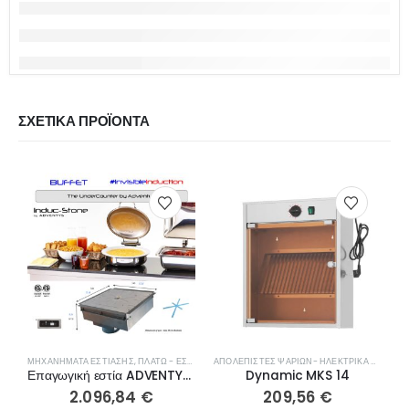
ΣΧΕΤΙΚΆ ΠΡΟΪΌΝΤΑ
ΜΗΧΑΝΉΜΑΤΑ ΕΣΤΊΑΣΗΣ
,
ΠΛΑΤΏ - ΕΣΤΊΕΣ ΨΗΣΊΜΑΤΟΣ
ΑΠΟΛΕΠΙΣΤΈΣ ΨΑΡΙΏΝ- ΗΛΕΚΤΡΙΚΆ ΜΑΧΑΊΡΙΑ
Μ
Επαγωγική εστία ADVENTYS Induc’Stone
Dynamic MKS 14
2.096,84
€
209,56
€