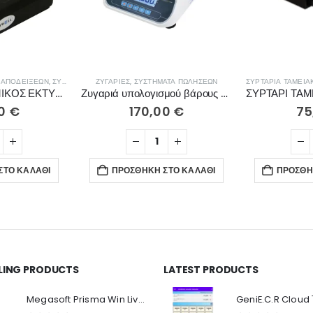
 ΑΠΟΔΕΊΞΕΩΝ
ΕΩΝ
,
ΣΥΣΤΉΜΑΤΑ ΠΩΛΉΣΕΩΝ
ΖΥΓΑΡΙΈΣ
,
ΣΥΣΤΉΜΑΤΑ ΠΩΛΉΣΕΩΝ
ΣΥΡΤΆΡΙΑ ΤΑΜΕΙΑ
ΦΟΡΗΤΟΣ ΘΕΡΜΙΚΟΣ ΕΚΤΥΠΩΤΗΣ ZYWELL ZM01 BT
Ζυγαριά υπολογισμού βάρους ΤΕΜ SRP+ LCD
00
€
170,00
€
75
ΣΤΟ ΚΑΛΆΘΙ
ΠΡΟΣΘΉΚΗ ΣΤΟ ΚΑΛΆΘΙ
ΠΡΟΣΘΉ
LLING PRODUCTS
LATEST PRODUCTS
Ο Λογαριασμός μου
Π
Κ
Megasoft Prisma Win Live Viewer
Στοιχεία λογαριασμού