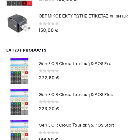
Ποιοι Είμαστε
price
τρέχουσα
was:
τιμή
Γιατί Εμάς
ΘΕΡΜΙΚΟΣ ΕΚΤΥΠΩΤΗΣ ΕΤΙΚΕΤΑΣ XPRINTER XP-420B
160,00 €.
είναι:
Blog
130,00 €.
0
out of 5
158,00
€
Επικοινωνία
LATEST PRODUCTS
Πληροφορίες Αγορών
GeniE.C.R Cloud Ταμειακή & POS Pro
Όροι Χρήσης
Τρόποι Αγοράς
0
out of 5
272,80
€
Τρόποι Πληρωμής
GeniE.C.R Cloud Ταμειακή & POS Plus
Τρόποι Αποστολής
0
out of 5
223,20
€
Ασφάλεια Πληρωμών
GeniE.C.R Cloud Ταμειακή & POS Start
0
out of 5
148,80
€