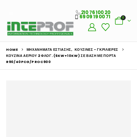
210 76 100 20
69 09 19 00 71
0
HOME
ΜΗΧΑΝΉΜΑΤΑ ΕΣΤΊΑΣΗΣ
,
ΚΟΥΖΊΝΕΣ - ΓΚΡΙΛΙΈΡΕΣ
ΚΟΥΖΊΝΑ ΑΕΡΊΟΥ 2 ΦΛΌΓ. (6KW+10KW) ΣΕ ΒΆΣΗ ΜΕ ΠΌΡΤΑ
R90/40PCG/P ROC900