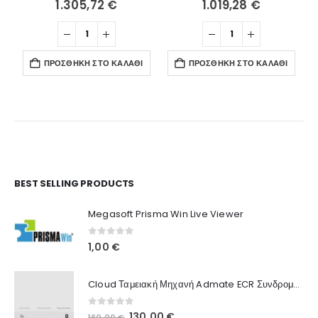
1.305,72
€
1.019,28
€
ΠΡΟΣΘΉΚΗ ΣΤΟ ΚΑΛΆΘΙ
ΠΡΟΣΘΉΚΗ ΣΤΟ ΚΑΛΆΘΙ
Ο Λογαριασμός μου
BEST SELLING PRODUCTS
Στοιχεία λογαριασμού
Megasoft Prisma Win Live Viewer
Παραγγελίες
0
out of 5
1,00
€
Λίστα Αγαπημένων
Cloud Ταμειακή Μηχανή Admate ECR Συνδρομή 12 μηνών
Πληροφορίες Καταστήματος
0
out of 5
Original
Η
130,00
€
160,00
€