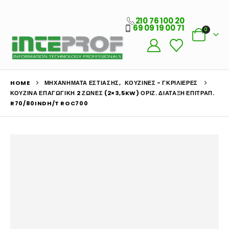
210 76 100 20
69 09 19 00 71
0
HOME
ΜΗΧΑΝΉΜΑΤΑ ΕΣΤΊΑΣΗΣ
,
ΚΟΥΖΊΝΕΣ - ΓΚΡΙΛΙΈΡΕΣ
ΚΟΥΖΊΝΑ ΕΠΑΓΩΓΙΚΉ 2 ΖΏΝΕΣ (2×3,5KW) ΟΡΙΖ. ΔΙΆΤΑΞΗ ΕΠΙΤΡΑΠ.
R70/80INDH/T ROC700