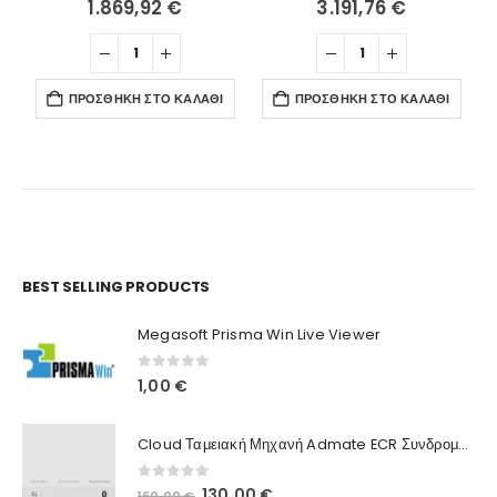
1.869,92
€
3.191,76
€
ΠΡΟΣΘΉΚΗ ΣΤΟ ΚΑΛΆΘΙ
ΠΡΟΣΘΉΚΗ ΣΤΟ ΚΑΛΆΘΙ
Ο Λογαριασμός μου
BEST SELLING PRODUCTS
Στοιχεία λογαριασμού
Megasoft Prisma Win Live Viewer
Παραγγελίες
0
out of 5
1,00
€
Λίστα Αγαπημένων
Cloud Ταμειακή Μηχανή Admate ECR Συνδρομή 12 μηνών
Πληροφορίες Καταστήματος
0
out of 5
Original
Η
130,00
€
160,00
€