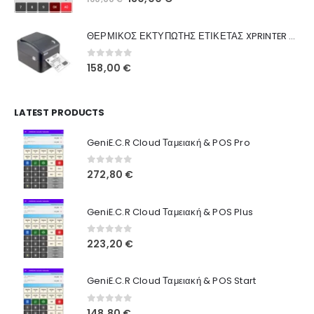
Ποιοι Είμαστε
price
τρέχουσα
was:
τιμή
Γιατί Εμάς
ΘΕΡΜΙΚΟΣ ΕΚΤΥΠΩΤΗΣ ΕΤΙΚΕΤΑΣ XPRINTER XP-420B
160,00 €.
είναι:
Blog
130,00 €.
0
out of 5
158,00
€
Επικοινωνία
LATEST PRODUCTS
Πληροφορίες Αγορών
GeniE.C.R Cloud Ταμειακή & POS Pro
Όροι Χρήσης
Τρόποι Αγοράς
0
out of 5
272,80
€
Τρόποι Πληρωμής
GeniE.C.R Cloud Ταμειακή & POS Plus
Τρόποι Αποστολής
0
out of 5
223,20
€
Ασφάλεια Πληρωμών
GeniE.C.R Cloud Ταμειακή & POS Start
0
out of 5
148,80
€