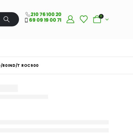
210 76 100 20
0
69 09 19 00 71
90/80IND/T ROC900