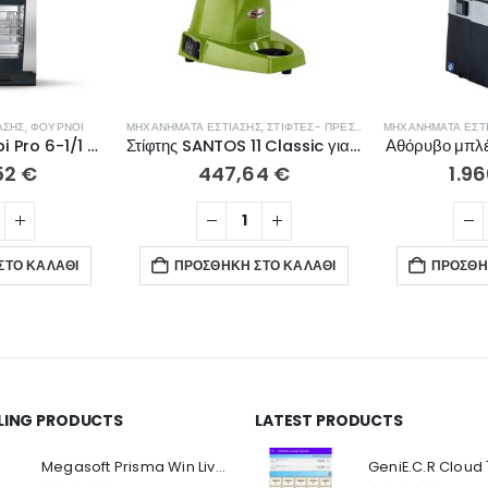
ΑΣΗΣ
,
ΦΟΎΡΝΟΙ
ΜΗΧΑΝΉΜΑΤΑ ΕΣΤΊΑΣΗΣ
,
ΣΤΊΦΤΕΣ- ΠΡΈΣΕΣ ΠΟΡΤΟΚΑΛΙΏΝ
ΜΗΧΑΝΉΜΑΤΑ ΕΣΤ
RATIONAL iCombi Pro 6-1/1 ηλεκτρικός CB1ERRA.0001238
Στίφτης SANTOS 11 Classic για εσπεριδοειδή
Αθόρυβο μπλ
52
€
447,64
€
1.9
ΣΤΟ ΚΑΛΆΘΙ
ΠΡΟΣΘΉΚΗ ΣΤΟ ΚΑΛΆΘΙ
ΠΡΟΣΘΉ
LLING PRODUCTS
LATEST PRODUCTS
Ο Λογαριασμός μου
Π
Κ
Megasoft Prisma Win Live Viewer
Στοιχεία λογαριασμού