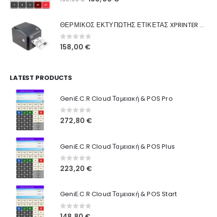
Ποιοι Είμαστε
price
τρέχουσα
was:
τιμή
Γιατί Εμάς
ΘΕΡΜΙΚΟΣ ΕΚΤΥΠΩΤΗΣ ΕΤΙΚΕΤΑΣ XPRINTER XP-420B
160,00 €.
είναι:
Blog
130,00 €.
0
out of 5
158,00
€
Επικοινωνία
LATEST PRODUCTS
Πληροφορίες Αγορών
GeniE.C.R Cloud Ταμειακή & POS Pro
Όροι Χρήσης
Τρόποι Αγοράς
0
out of 5
272,80
€
Τρόποι Πληρωμής
GeniE.C.R Cloud Ταμειακή & POS Plus
Τρόποι Αποστολής
0
out of 5
223,20
€
Ασφάλεια Πληρωμών
GeniE.C.R Cloud Ταμειακή & POS Start
0
out of 5
148,80
€