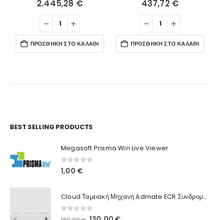
2.445,28
€
437,72
€
ΠΡΟΣΘΉΚΗ ΣΤΟ ΚΑΛΆΘΙ
ΠΡΟΣΘΉΚΗ ΣΤΟ ΚΑΛΆΘΙ
Ο Λογαριασμός μου
BEST SELLING PRODUCTS
Στοιχεία λογαριασμού
Megasoft Prisma Win Live Viewer
Παραγγελίες
0
out of 5
1,00
€
Λίστα Αγαπημένων
Cloud Ταμειακή Μηχανή Admate ECR Συνδρομή 12 μηνών
Πληροφορίες Καταστήματος
0
out of 5
Original
Η
130,00
€
160,00
€