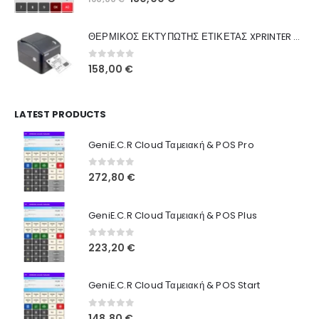
Ποιοι Είμαστε
price
τρέχουσα
was:
τιμή
Γιατί Εμάς
ΘΕΡΜΙΚΟΣ ΕΚΤΥΠΩΤΗΣ ΕΤΙΚΕΤΑΣ XPRINTER XP-420B
160,00 €.
είναι:
Blog
130,00 €.
0
out of 5
158,00
€
Επικοινωνία
LATEST PRODUCTS
Πληροφορίες Αγορών
GeniE.C.R Cloud Ταμειακή & POS Pro
Όροι Χρήσης
Τρόποι Αγοράς
0
out of 5
272,80
€
Τρόποι Πληρωμής
GeniE.C.R Cloud Ταμειακή & POS Plus
Τρόποι Αποστολής
0
out of 5
223,20
€
Ασφάλεια Πληρωμών
GeniE.C.R Cloud Ταμειακή & POS Start
0
out of 5
148,80
€